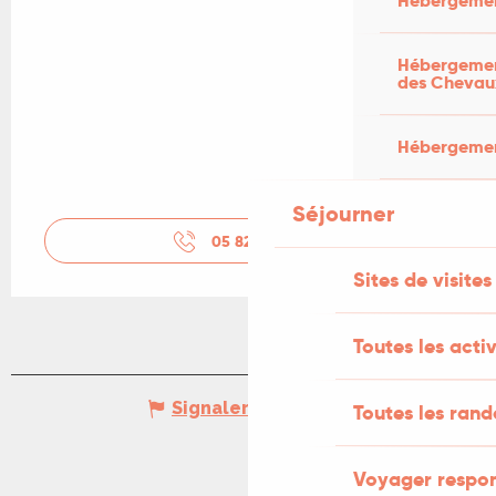
Hébergemen
Hébergement
des Chevau
Hébergement
Séjourner
05 82 12 00
▒▒
Sites de visites
Toutes les activ
Signaler une erreur
Toutes les ran
Voyager respo