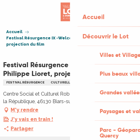
Aller
au
Accueil
contenu
principal
Accueil
Découvrir le Lot
Festival Résurgence IX -Welcome de Philippe Lioret,
projection du film
Villes et Villag
Festival Résurgence IX -Welcome de
Philippe Lioret, projection du film
Plus beaux vill
FESTIVAL RÉSURGENCE
CULTURELLE
EXPOSITION
ARTS
Grandes vallée
Centre Social et Culturel Robert Doisneau, 94 avenue de
la République, 46130 Biars-sur-Cère
M'y rendre
Paysages et val
J'y vais en train !
Partager
Parc - Géoparc
Quercy