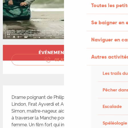
Toutes les peti
Se baigner en e
Naviguer en c
Ouverture et coordonnées
ÉVÉNEMENT TERMINÉ
Autres activités
05 82 12 00
▒▒
Les trails du
Description
Pêcher dans
Drame poignant de Philippe Lioret avec Vincent 
Lindon, Fırat Ayverdi et Audrey Dana. À Calais, 
Escalade
Simon, maître-nageur, aide un jeune réfugié kurde 
à traverser la Manche pour impressionner son ex-
Spéléologie
femme. Un film fort qui interroge sur l'immigration 