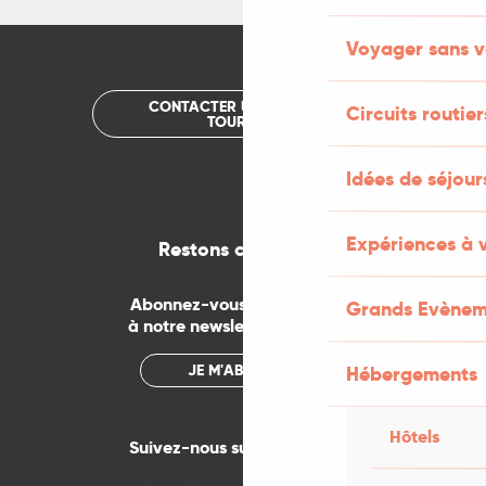
Voyager sans v
CONTACTER UN OFFICE DE
Circuits routier
TOURISME
Idées de séjou
Expériences à 
Restons connectés
Abonnez-vous gratuitement
Grands Evènem
à notre newsletter mensuelle
JE M'ABONNE
Hébergements
Hôtels
Suivez-nous sur les réseaux !