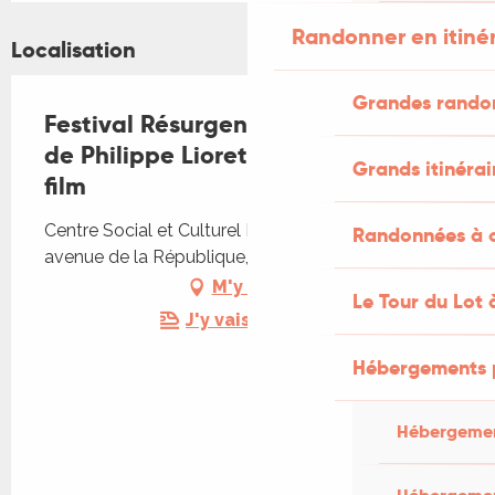
Randonner en itiné
Localisation
Grandes rando
Festival Résurgence IX -Welcome
de Philippe Lioret, projection du
Grands itinérai
film
Centre Social et Culturel Robert Doisneau, 94
Randonnées à c
avenue de la République, 46130 Biars-sur-Cère
M'y rendre
Le Tour du Lot 
J'y vais en train !
Hébergements 
Hébergemen