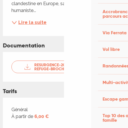
clandestine en Europe, salué pour sa portée 
humaniste...
Accrobranch
parcours ac
Lire la suite
Via Ferrata
Documentation
Vol libre
RESURGENCE-2025-ETERNEL-
Randonnées
REFUGE-BROCHURE-DU-FEST...
Multi-activi
Tarifs
Escape game
Tarifs 2026
Général
Top 10 des a
À partir de
6,00 €
famille