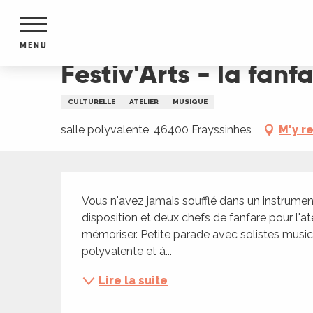
Aller
Accueil
Festiv'Arts - la fanfare de la touffe
au
contenu
MENU
principal
Festiv'Arts - la fanf
NTS
MENTS
CULTURELLE
ATELIER
MUSIQUE
S
URS
salle polyvalente, 46400 Frayssinhes
M'y r
Description
du Lot
Vous n'avez jamais soufflé dans un instrumen
dans
disposition et deux chefs de fanfare pour l'a
s le
mémoriser. Petite parade avec solistes musici
polyvalente et à...
Lire la suite
e