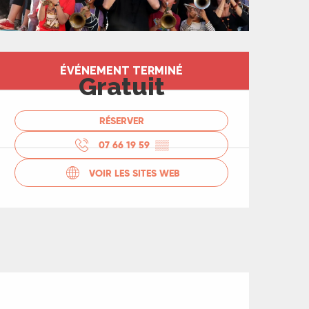
Ouverture et coord
ÉVÉNEMENT TERMINÉ
Gratuit
RÉSERVER
07 66 19 59
▒▒
VOIR LES SITES WEB