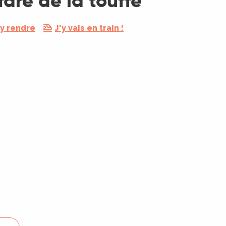
fare de la touffe
y rendre
J'y vais en train !