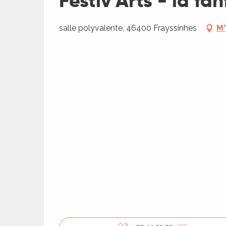
Festiv'Arts - la fan
ages
salle polyvalente, 46400 Frayssinhes
M'
es
es