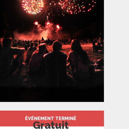
Ouverture et coord
ÉVÉNEMENT TERMINÉ
Gratuit