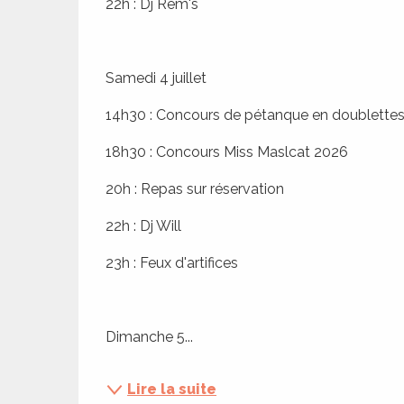
22h : Dj Rem's
ches,
 et
car
Samedi 4 juillet
ues
14h30 : Concours de pétanque en doublette
a
18h30 : Concours Miss Maslcat 2026
ents
es
20h : Repas sur réservation
ents
22h : Dj Will
es
ités
23h : Feux d'artifices
ames
piste
Dimanche 5...
 faire
Lire la suite