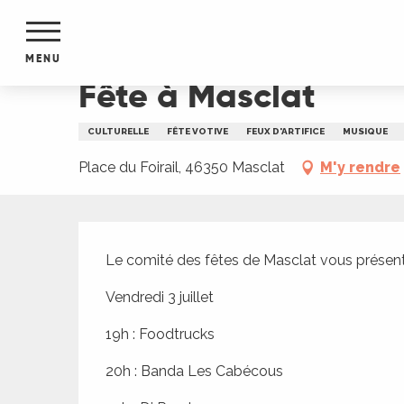
Aller
Accueil
Fête à Masclat
au
contenu
MENU
principal
Fête à Masclat
NTS
MENTS
CULTURELLE
FÊTE VOTIVE
FEUX D'ARTIFICE
MUSIQUE
S
URS
Place du Foirail, 46350 Masclat
M'y rendre
Description
du Lot
Le comité des fêtes de Masclat vous présent
dans
s le
Vendredi 3 juillet
19h : Foodtrucks
20h : Banda Les Cabécous
e