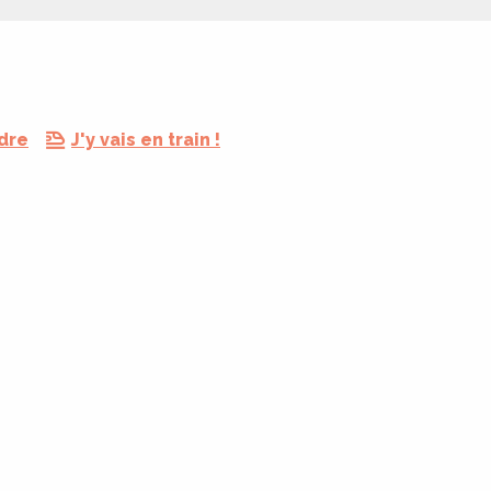
dre
J'y vais en train !