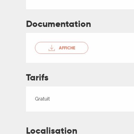
Documentation
AFFICHE
Tarifs
ages
Tarifs 2026
Gratuit
es
es
Localisation