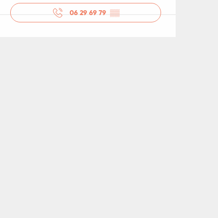
06 29 69 79
▒▒