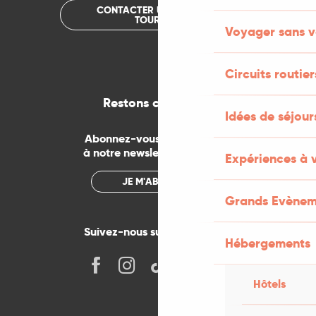
CONTACTER UN OFFICE DE
TOURISME
Voyager sans v
Circuits routier
Restons connectés
Idées de séjou
Abonnez-vous gratuitement
à notre newsletter mensuelle
Expériences à 
JE M'ABONNE
Grands Evènem
Suivez-nous sur les réseaux !
Hébergements
Hôtels