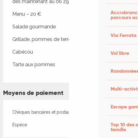
dès maintenant au 06 29 48 88 02.
Accrobranch
Menu – 20 €
parcours ac
Salade gourmande
Via Ferrata
Grillade, pommes de terre
Cabécou
Vol libre
Tarte aux pommes
Randonnées
Multi-activi
Moyens de paiement
Escape game
Chèques bancaires et postaux
Top 10 des a
Espèce
famille