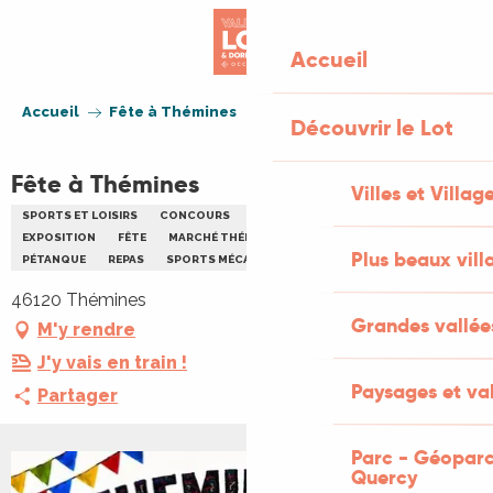
Aller
au
Accueil
contenu
principal
Accueil
Fête à Thémines
Découvrir le Lot
Fête à Thémines
Villes et Villag
SPORTS ET LOISIRS
CONCOURS
DÉMONSTRATION SPORTIVE
EXPOSITION
FÊTE
MARCHÉ THÉMATIQUE
GASTRONOMIE
Plus beaux vill
PÉTANQUE
REPAS
SPORTS MÉCANIQUES
46120 Thémines
Grandes vallée
M'y rendre
J'y vais en train !
Paysages et val
Partager
Parc - Géoparc
Quercy
+1 PHOTO