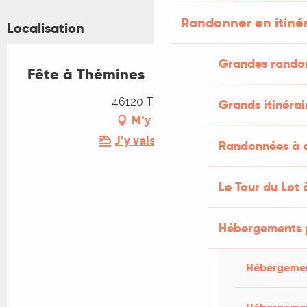
Randonner en itiné
Localisation
Grandes rando
Fête à Thémines
46120 Thémines
Grands itinérai
M'y rendre
J'y vais en train !
Randonnées à c
Le Tour du Lot 
Hébergements 
Hébergemen