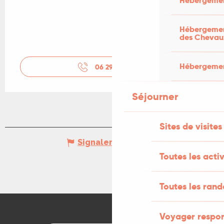
Hébergemen
Hébergement
des Chevau
Hébergement
06 29 48 88
▒▒
Séjourner
Sites de visites
Signaler une erreur
Toutes les activ
Toutes les ran
Voyager respo