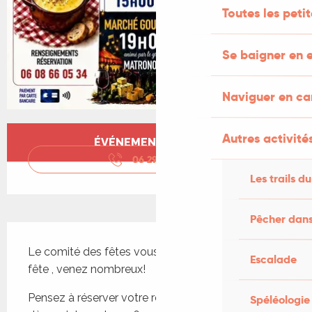
Toutes les peti
Se baigner en e
Naviguer en c
Ouverture et coordonnées
Autres activités
ÉVÉNEMENT TERMINÉ
06 29 48 88
▒▒
Les trails du
Pêcher dans
Description
Le comité des fêtes vous convie à trois jours de 
Escalade
fête , venez nombreux!
Pensez à réserver votre repas du dimanche midi 
Spéléologie