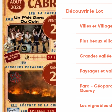
Découvrir le Lot
Villes et Villag
Plus beaux vill
Grandes vallée
Paysages et val
Parc - Géoparc
Quercy
Les vignobles d