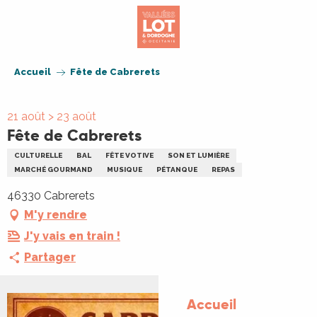
Aller
au
contenu
principal
Accueil
Fête de Cabrerets
21 août > 23 août
Fête de Cabrerets
CULTURELLE
BAL
FÊTE VOTIVE
SON ET LUMIÈRE
MARCHÉ GOURMAND
MUSIQUE
PÉTANQUE
REPAS
46330 Cabrerets
M'y rendre
J'y vais en train !
Partager
Accueil