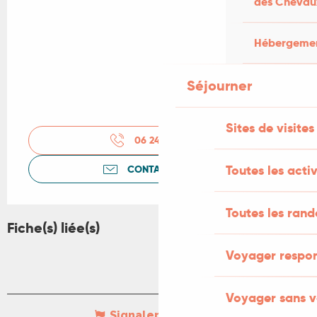
des Chevau
Hébergement
Séjourner
Sites de visites
06 24 70 36
▒▒
Toutes les activ
CONTACTEZ-NOUS
Toutes les ran
Fiche(s) liée(s)
Voyager respo
Voyager sans v
Signaler une erreur