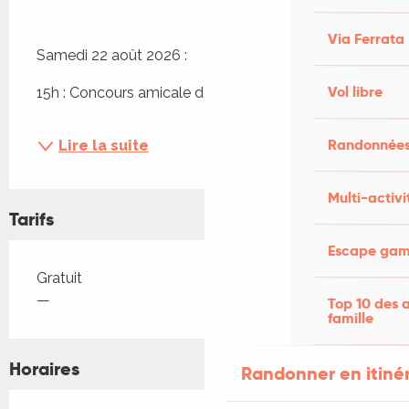
Via Ferrata
Samedi 22 août 2026 :
Vol libre
15h : Concours amicale de pétanque
Randonnées
Lire la suite
Multi-activi
Tarifs
Escape game
Tarifs 2026
Gratuit
—
Top 10 des a
famille
Horaires
Randonner en itiné