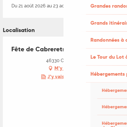
Grandes rando
Du 21 août 2026 au 23 août 2026
Grands itinérai
Localisation
Randonnées à c
Fête de Cabrerets
Le Tour du Lot 
46330 Cabrerets
M'y rendre
Hébergements 
J'y vais en train !
Hébergemen
Hébergemen
Hébergement