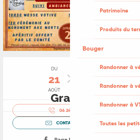
Patrimoine
Produits du ter
Bouger
Ouverture et coordonnées
Randonner à v
DU
AU
21
23
Randonner à vé
AOÛT
AOÛT
Gratuit
Randonner à V
06 24 70 36
▒▒
Toutes les peti
CONTACTEZ-NOUS
Page Facebook