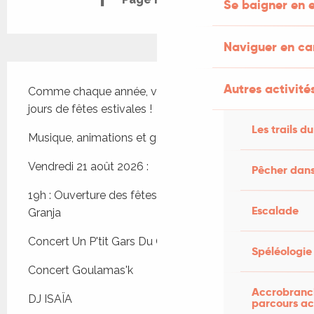
Se baigner en e
Naviguer en c
Description
Autres activités
Comme chaque année, venez profiter de nos 3 
jours de fêtes estivales !
Les trails du
Musique, animations et gourmandises non-stop !
Vendredi 21 août 2026 :
Pêcher dans
19h : Ouverture des fêtes avec la fanfare La 
Escalade
Granja
Concert Un P'tit Gars Du Coin
Spéléologie
Concert Goulamas'k
Accrobranch
DJ ISAÏA
parcours ac