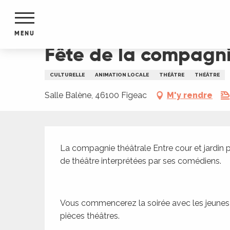
Aller
Accueil
Fête de la compagnie théâtrale Entre co
au
contenu
MENU
principal
Fête de la compagnie
NTS
MENTS
CULTURELLE
ANIMATION LOCALE
THÉÂTRE
THÉÂTRE
S
URS
Salle Balène, 46100 Figeac
M'y rendre
Description
du Lot
La compagnie théâtrale Entre cour et jardin 
dans
de théâtre interprétées par ses comédiens.
s le
Vous commencerez la soirée avec les jeunes 
pièces théâtres. 
e