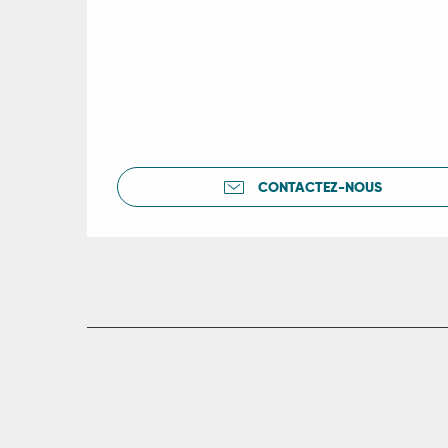
CONTACTEZ-NOUS
R
ts
rs
ns