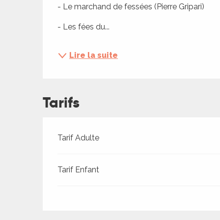
ches,
- Le marchand de fessées (Pierre Gripari)
 et
- Les fées du...
car
ues
Lire la suite
a
ents
Tarifs
es
ents
es
ités
Tarifs 2026
Tarif Adulte
ames
piste
Tarif Enfant
 faire