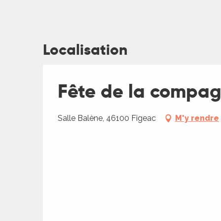
Localisation
ages
Fête de la compagn
es
es
Salle Balène, 46100 Figeac
M'y rendre