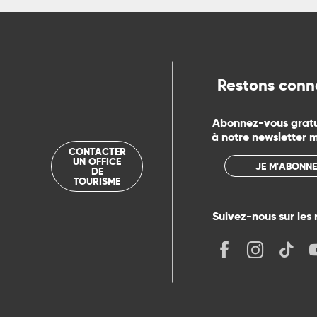
ue
Restons conn
Abonnez-vous grat
à notre newsletter 
CONTACTER
UN OFFICE
JE M'ABONNE
DE
TOURISME
Suivez-nous sur les 
its
r