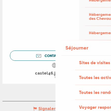
Hébergemen
Hébergement
des Chevau
Hébergement
Séjourner
CONTACTEZ-NOUS
Sites de visites
castel46.jimdo.com
Toutes les activ
Toutes les ran
Voyager respo
Signaler une erreur