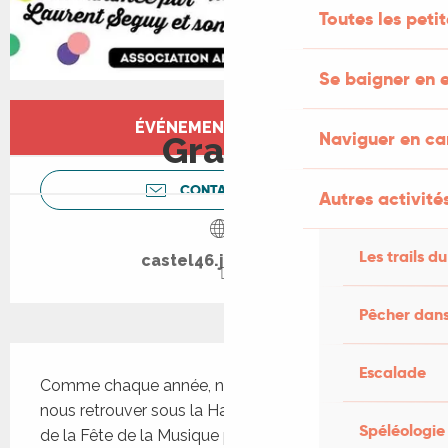
Toutes les peti
Se baigner en e
Ouverture et coordonnées
ÉVÉNEMENT TERMINÉ
Naviguer en c
Gratuit
CONTACTEZ-NOUS
Autres activités
Les trails du
castel46.jimdo.com
Pêcher dans
Description
Escalade
Comme chaque année, nous vous proposons de 
nous retrouver sous la Halle de Castelfranc, le jour 
Spéléologie
de la Fête de la Musique pour un moment 