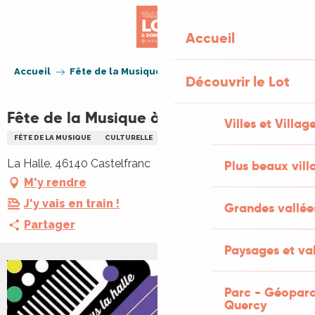
Aller
au
Accueil
contenu
principal
Accueil
Fête de la Musique à Castelfranc
Découvrir le Lot
Fête de la Musique à Castelfranc
Villes et Villag
FÊTE DE LA MUSIQUE
CULTURELLE
CONCERT
FÊTE
MUSIQUE
La Halle, 46140 Castelfranc
Plus beaux vill
M'y rendre
J'y vais en train !
Grandes vallée
Partager
Paysages et val
Parc - Géoparc
Quercy