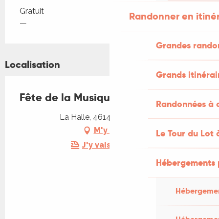
Tarifs 2026
Gratuit
Randonner en itiné
—
Grandes rando
Localisation
Grands itinérai
Fête de la Musique à Castelfranc
Randonnées à c
La Halle, 46140 Castelfranc
M'y rendre
Le Tour du Lot 
J'y vais en train !
Hébergements 
Hébergemen