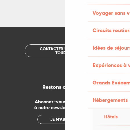
Voyager sans v
Circuits routier
Idées de séjou
CONTACTER UN OFFICE DE
TOURISME
Expériences à 
Grands Evènem
Restons connectés
Hébergements
Abonnez-vous gratuitement
à notre newsletter mensuelle
Hôtels
JE M'ABONNE