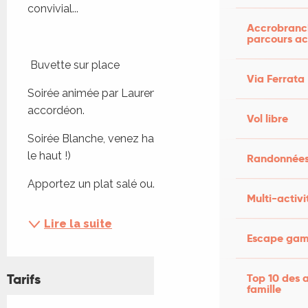
convivial...
Accrobranch
parcours ac
 Buvette sur place
Via Ferrata
Soirée animée par Laurent Seguy et son 
accordéon.
Vol libre
Soirée Blanche, venez habillé en blanc (au moins 
le haut !)
Randonnées
Apportez un plat salé ou...
Multi-activi
Lire la suite
Escape game
Tarifs
Top 10 des a
famille