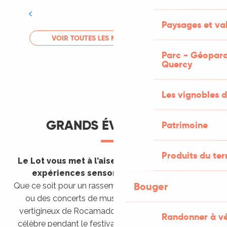
Tout l'agenda
Paysages et val
LIRE LA SUITE
VOIR TOUTES LES MANIFESTATIONS
Parc - Géoparc
Quercy
Les vignobles d
GRANDS ÉVÈNEMENTS
Patrimoine
Produits du ter
Le Lot vous met à l’aise en vous invitant à des
expériences sensorielles étonnantes !
Bouger
Que ce soit pour un rassemblement de montgolfières
ou des concerts de musique sacrée dans le site
vertigineux de Rocamadour, pour écouter un opéra
Randonner à v
célèbre pendant le festival de Saint-Céré ou encore