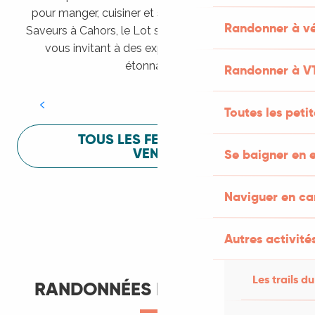
pour manger, cuisiner et s’amuser pendant Lot of
Randonner à vé
Saveurs à Cahors, le Lot sait vous mettre à l’aise en
vous invitant à des expériences sensorielles
Festival Lot of Saveurs
étonnantes !
Randonner à V
LIRE LA SUITE
Toutes les peti
TOUS LES FESTIVALS À
VENIR
Se baigner en e
Naviguer en c
Autres activités
Les trails du
RANDONNÉES ET ITINÉRANCE