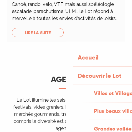
Canoë, rando, vélo, VTT mais aussi spéléologie,
escalade, parachutisme, ULM... le Lot répond à
merveille à toutes les envies d’activités de loisirs.
LIRE LA SUITE
Accueil
Découvrir le Lot
AGENDA
Villes et Villag
Le Lot illumine les saisons de ses animations :
festivals, vides greniers, brocantes, fêtes votives,
Plus beaux vill
marchés gourmands, trails sportifs… Vous l’aurez
compris la diversité est de mise, alors tous à vos
Grandes vallée
agendas !