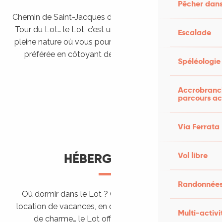
Pêcher dans
Chemin de Saint-Jacques de Compostelle, Véloroutes,
Tour du Lot… le Lot, c’est une véritable destination de
Escalade
pleine nature où vous pourrez pratiquer votre activité
préférée en côtoyant des paysages grandioses.
Spéléologie
Randonner en itinérance
Le Lot en car et en train
Balades et randonnées
Accrobranch
parcours ac
Via Ferrata
Vol libre
HÉBERGEMENTS
Randonnées
Où dormir dans le Lot ? Chez l’habitant, dans une
location de vacances, en camping, ou dans un hôtel
Multi-activi
de charme… le Lot offre des hébergements