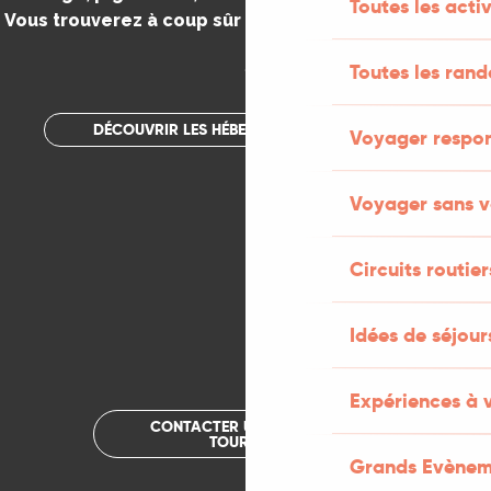
Toutes les activ
Vous trouverez à coup sûr votre bonheur dans le Lot.
.
Toutes les ran
DÉCOUVRIR LES HÉBERGEMENTS INSOLITES
Voyager respo
Voyager sans v
Circuits routier
Idées de séjou
Expériences à 
CONTACTER UN OFFICE DE
TOURISME
Grands Evènem