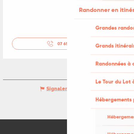
Randonner en itiné
Grandes rando
07 65 72 16
▒▒
Grands itinérai
Randonnées à c
Le Tour du Lot 
Signaler une erreur
Hébergements 
Hébergemen