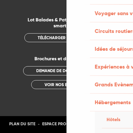
Voyager sans v
Lot Balades & Patrimoines sur votre
smartphone
Circuits routier
TÉLÉCHARGER L'APPLICATION
Idées de séjou
Brochures et documentations
Expériences à 
DEMANDE DE DOCUMENTATION
Grands Evènem
VOIR NOS BROCHURES
Hébergements
Hôtels
-
-
-
-
PLAN DU SITE
ESPACE PRO
PRESSE
PHOTOTHÈQUE