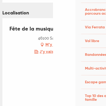
Accrobranch
Localisation
parcours ac
Via Ferrata
Fête de la musique à Saint-Félix
46100 Saint-Félix
Vol libre
M'y rendre
J'y vais en train !
Randonnées
Multi-activi
Escape game
Top 10 des a
famille