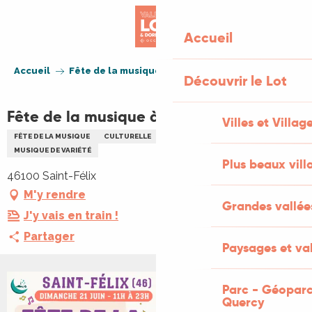
Aller
au
Accueil
contenu
principal
Accueil
Fête de la musique à Saint-Félix
Découvrir le Lot
Fête de la musique à Saint-Félix
Villes et Villag
FÊTE DE LA MUSIQUE
CULTURELLE
CONCERT
FÊTE
MUSIQUE
MUSIQUE DE VARIÉTÉ
Plus beaux vill
46100 Saint-Félix
M'y rendre
Grandes vallée
J'y vais en train !
Partager
Paysages et val
Parc - Géoparc
Quercy