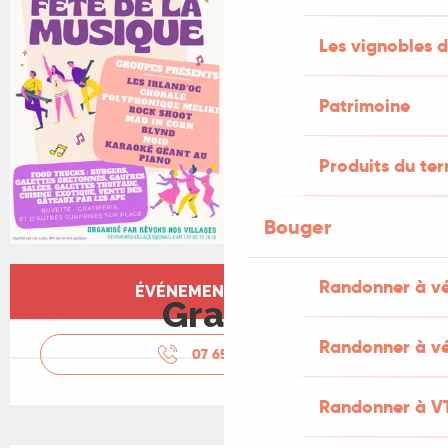
Les vignobles d
Patrimoine
Produits du ter
Bouger
Ouverture et coordonnées
Randonner à v
ÉVÉNEMENT TERMINÉ
Gratuit
Randonner à vé
07 65 72 16
▒▒
Randonner à V