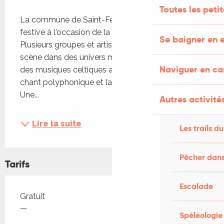
Description
Toutes les peti
La commune de Saint-Félix accueille une journée 
festive à l'occasion de la Fête de la musique. 
Se baigner en e
Plusieurs groupes et artistes se succèdent sur 
scène dans des univers musicaux variés, allant 
Naviguer en c
des musiques celtiques au rock, en passant par le 
chant polyphonique et la variété internationale. 
Une...
Autres activités
Lire la suite
Les trails du
Pêcher dans
Tarifs
Escalade
Tarifs 2026
Gratuit
—
Spéléologie