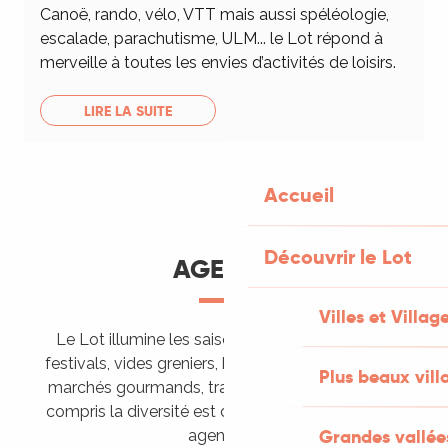
Canoë, rando, vélo, VTT mais aussi spéléologie,
escalade, parachutisme, ULM... le Lot répond à
merveille à toutes les envies d’activités de loisirs.
LIRE LA SUITE
Accueil
Découvrir le Lot
AGENDA
Villes et Villag
Le Lot illumine les saisons de ses animations :
festivals, vides greniers, brocantes, fêtes votives,
Plus beaux vill
marchés gourmands, trails sportifs… Vous l’aurez
compris la diversité est de mise, alors tous à vos
Grandes vallée
agendas !