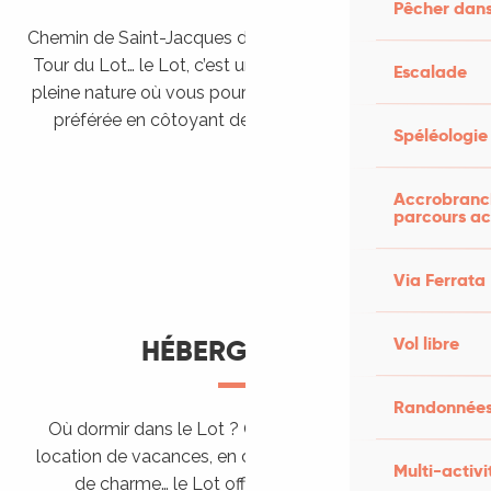
Pêcher dans
Chemin de Saint-Jacques de Compostelle, Véloroutes,
Tour du Lot… le Lot, c’est une véritable destination de
Escalade
pleine nature où vous pourrez pratiquer votre activité
préférée en côtoyant des paysages grandioses.
Spéléologie
Randonner en itinérance
Le Lot en car et en train
Balades et randonnées
Accrobranch
parcours ac
Via Ferrata
Vol libre
HÉBERGEMENTS
Randonnées
Où dormir dans le Lot ? Chez l’habitant, dans une
location de vacances, en camping, ou dans un hôtel
Multi-activi
de charme… le Lot offre des hébergements