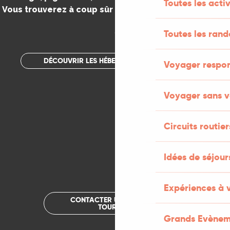
Toutes les activ
Vous trouverez à coup sûr votre bonheur dans le Lot.
.
Toutes les ran
DÉCOUVRIR LES HÉBERGEMENTS INSOLITES
Voyager respo
Voyager sans v
Circuits routier
Idées de séjou
Expériences à 
CONTACTER UN OFFICE DE
TOURISME
Grands Evènem