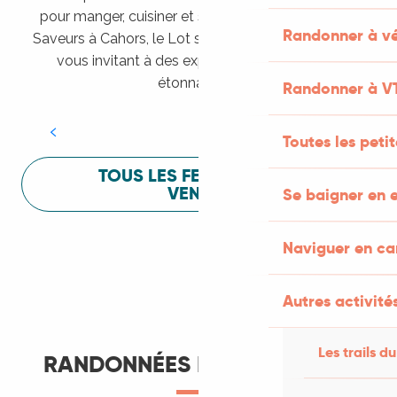
pour manger, cuisiner et s’amuser pendant Lot of
Randonner à vé
Saveurs à Cahors, le Lot sait vous mettre à l’aise en
vous invitant à des expériences sensorielles
Festival Lot of Saveurs
étonnantes !
Randonner à V
LIRE LA SUITE
Toutes les peti
TOUS LES FESTIVALS À
VENIR
Se baigner en e
Naviguer en c
Autres activités
Les trails du
RANDONNÉES ET ITINÉRANCE