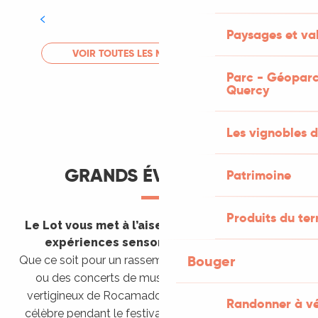
Tout l'agenda
Paysages et val
LIRE LA SUITE
VOIR TOUTES LES MANIFESTATIONS
Parc - Géoparc
Quercy
Les vignobles d
GRANDS ÉVÈNEMENTS
Patrimoine
Produits du ter
Le Lot vous met à l’aise en vous invitant à des
expériences sensorielles étonnantes !
Bouger
Que ce soit pour un rassemblement de montgolfières
ou des concerts de musique sacrée dans le site
vertigineux de Rocamadour, pour écouter un opéra
Randonner à v
célèbre pendant le festival de Saint-Céré ou encore