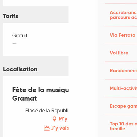
Accrobranch
Tarifs
parcours ac
Tarifs 2026
Via Ferrata
Gratuit
—
Vol libre
Localisation
Randonnées
Multi-activi
Fête de la musique et brocante à
Gramat
Escape game
Place de la République, 46500 Gramat
M'y rendre
Top 10 des a
J'y vais en train !
famille