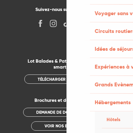
Suivez-nous sur les réseaux !
Voyager sans v
Circuits routier
Idées de séjou
Lot Balades & Patrimoines sur votre
Expériences à 
smartphone
TÉLÉCHARGER L'APPLICATION
Grands Evènem
Brochures et documentations
Hébergements
DEMANDE DE DOCUMENTATION
Hôtels
VOIR NOS BROCHURES