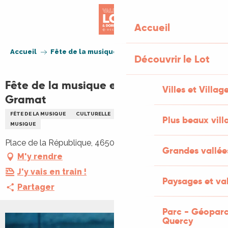
Aller
au
Accueil
contenu
principal
Accueil
Fête de la musique et brocante à Gramat
Découvrir le Lot
Fête de la musique et brocante à
Villes et Villag
Gramat
FÊTE DE LA MUSIQUE
CULTURELLE
BROCANTE
FÊTE
DANSE
Plus beaux vill
MUSIQUE
Place de la République, 46500 Gramat
Grandes vallée
M'y rendre
J'y vais en train !
Paysages et val
Partager
Parc - Géoparc
Quercy