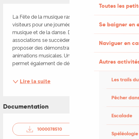
Toutes les peti
Description
La Fête de la musique rassemble habitants et 
Se baigner en e
visiteurs pour une journée festive autour de la 
musique et de la danse. Des groupes et 
associations se succèdent sur scène pour 
Naviguer en c
proposer des démonstrations, concerts et 
animations musicales. Une brocante musicale 
Autres activités
permet également de découvrir...
Les trails du
Lire la suite
Pêcher dans
Documentation
Escalade
1000078510
Spéléologie