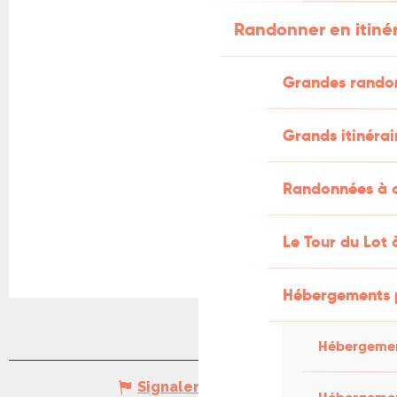
Randonner en itiné
Grandes rando
Grands itinérai
Randonnées à c
Le Tour du Lot 
Hébergements 
Hébergemen
Signaler une erreur