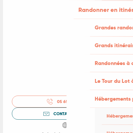
Randonner en itiné
Grandes rando
Grands itinérai
Randonnées à c
Le Tour du Lot 
Hébergements 
05 65 31 61
▒▒
CONTACTEZ-NOUS
Hébergemen