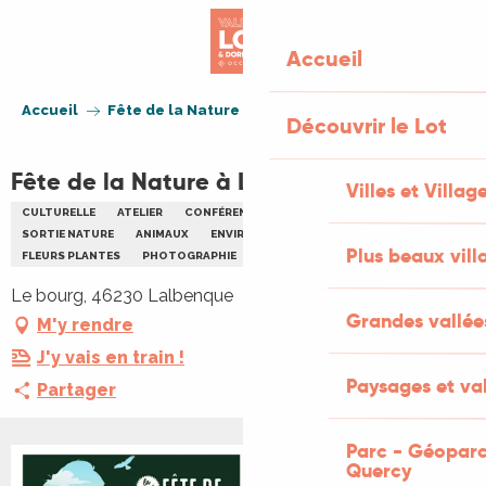
Aller
au
Accueil
contenu
principal
Accueil
Fête de la Nature à Lalbenque
Découvrir le Lot
Fête de la Nature à Lalbenque
Villes et Villag
CULTURELLE
ATELIER
CONFÉRENCE
FÊTE
REPAS
SORTIE NATURE
ANIMAUX
ENVIRONNEMENT
FAMILLE
Plus beaux vill
FLEURS PLANTES
PHOTOGRAPHIE
REPAS
Le bourg, 46230 Lalbenque
Grandes vallée
M'y rendre
J'y vais en train !
Paysages et val
Partager
Parc - Géoparc
Quercy