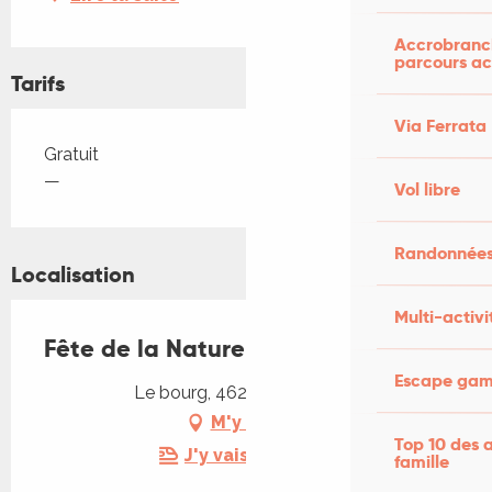
Accrobranch
parcours ac
Tarifs
Via Ferrata
Tarifs 2026
Gratuit
—
Vol libre
Randonnées
Localisation
Multi-activi
Fête de la Nature à Lalbenque
Escape game
Le bourg, 46230 Lalbenque
M'y rendre
Top 10 des a
J'y vais en train !
famille