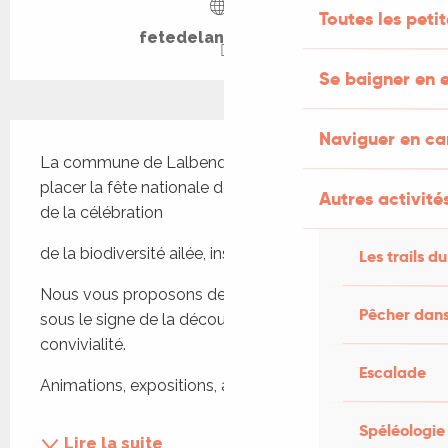
Toutes les peti
fetedelanature.com
Se baigner en e
Description
Naviguer en c
La commune de Lalbenque a fait le choix de 
placer la fête nationale de la nature sur le thème 
Autres activités
de la célébration 
de la biodiversité ailée, insectes comme oiseaux. 
Les trails du
Nous vous proposons deux journées placées 
Pêcher dans
sous le signe de la découverte et de la 
convivialité. 
Escalade
Animations, expositions, ateliers...
Spéléologie
Lire la suite