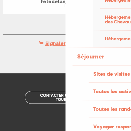
Hébergemen
fetedelanature.com
Hébergement
des Chevau
Hébergement
Signaler une erreur
Séjourner
Sites de visites
Toutes les activ
CONTACTER UN OFFICE DE
TOURISME
Toutes les ran
Voyager respo