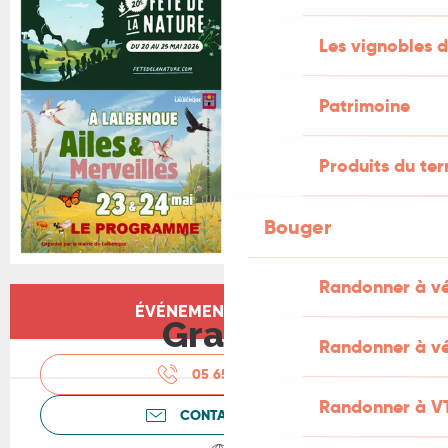
Les vignobles d
Patrimoine
Produits du ter
Bouger
Randonner à v
Ouverture et coordonnées
ÉVÉNEMENT TERMINÉ
Gratuit
Randonner à vé
05 65 31 61
▒▒
Randonner à V
CONTACTEZ-NOUS