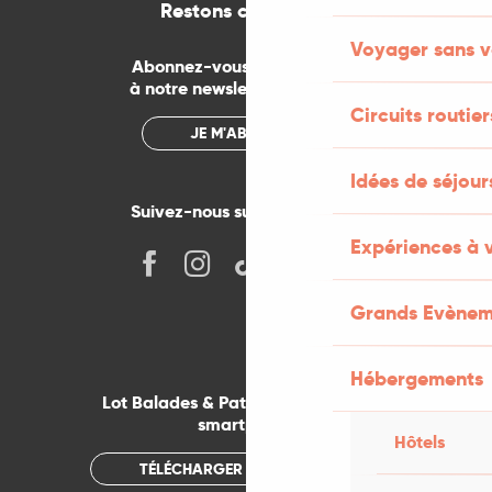
Restons connectés
Voyager sans v
Abonnez-vous gratuitement
à notre newsletter mensuelle
Circuits routier
JE M'ABONNE
Idées de séjou
Suivez-nous sur les réseaux !
Expériences à 
Grands Evènem
Hébergements
Lot Balades & Patrimoines sur votre
smartphone
Hôtels
TÉLÉCHARGER L'APPLICATION