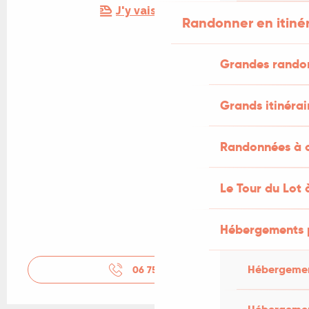
J'y vais en train !
Randonner en itiné
Grandes rando
Grands itinérai
Randonnées à c
Le Tour du Lot 
Hébergements 
Hébergemen
06 75 22 01
▒▒