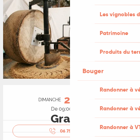
Les vignobles d
Patrimoine
Produits du ter
Bouger
Ouverture et coordonnées
Randonner à v
25
DIMANCHE
OCTOBRE
Randonner à vé
De 09:00 à 17:30
Gratuit
Randonner à V
06 75 22 01
▒▒