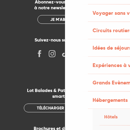
Abonnez-vous gratuitement
à notre newsletter mensuelle
Voyager sans v
JE M'ABONNE
Circuits routier
Suivez-nous sur les réseaux !
Idées de séjou
Expériences à 
Grands Evènem
Lot Balades & Patrimoines sur votre
smartphone
Hébergements
TÉLÉCHARGER L'APPLICATION
Hôtels
Brochures et documentations