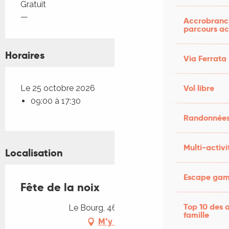
Tarifs 2026
Gratuit
—
Accrobranch
parcours ac
Horaires
Via Ferrata
Vol libre
Le 25 octobre 2026
09:00 à 17:30
Randonnées
Multi-activi
Localisation
Escape game
Fête de la noix
Top 10 des a
Le Bourg, 46500 Thégra
famille
M'y rendre