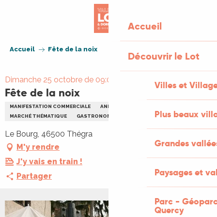
Aller
au
Accueil
contenu
principal
Accueil
Fête de la noix
Découvrir le Lot
Dimanche 25 octobre de 09:00 à 17:30
Villes et Villag
Fête de la noix
MANIFESTATION COMMERCIALE
ANIMATION LOCALE
FÊTE
Plus beaux vill
MARCHÉ THÉMATIQUE
GASTRONOMIE
Le Bourg, 46500 Thégra
Grandes vallée
M'y rendre
J'y vais en train !
Paysages et val
Partager
Parc - Géoparc
Quercy
+3 PHOTOS