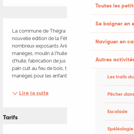
Toutes les peti
Description
Se baigner en e
La commune de Thégra vous présente sa 
nouvelle édition de la Fête de la noix avec de 
Naviguer en c
nombreux exposants Animations, bandas, 
manèges, moulin à l'huile de Noix, fabrication 
Autres activités
d'huile, fabrication de jus de pommes au pressoir, 
pain cuit au feu de bois, tours de calèche et 
manèges pour les enfants...
Les trails du
Lire la suite
Pêcher dans
Escalade
Tarifs
Spéléologie