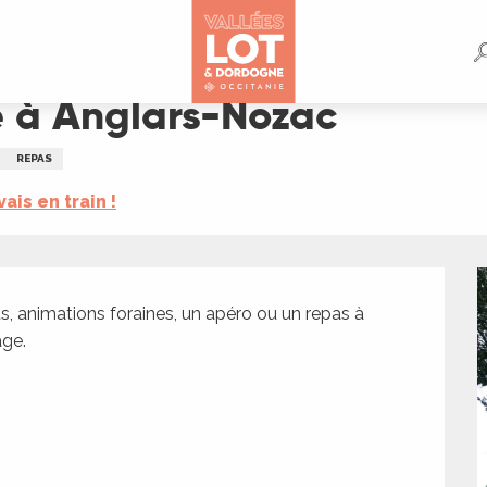
e à Anglars-Nozac
REPAS
vais en train !
, animations foraines, un apéro ou un repas à 
age.