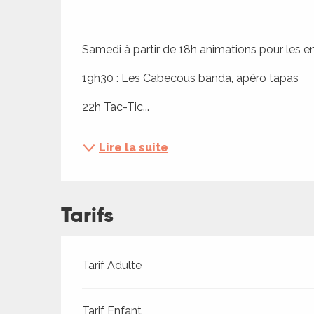
ches,
 et
Samedi à partir de 18h animations pour les e
car
ues
19h30 : Les Cabecous banda, apéro tapas
a
22h Tac-Tic...
ents
es
Lire la suite
ents
es
ités
Tarifs
ames
piste
Tarifs 2026
Tarif Adulte
 faire
Tarif Enfant