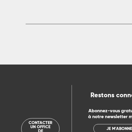
rs
ns
ue
Restons conn
Abonnez-vous grat
à notre newsletter 
CONTACTER
UN OFFICE
JE M'ABONNE
DE