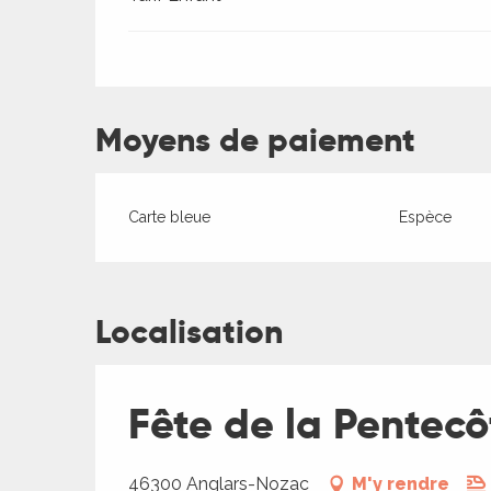
Moyens de paiement
Carte bleue
Espèce
ages
Localisation
es
es
Fête de la Pentec
46300 Anglars-Nozac
M'y rendre