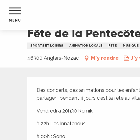
Aller
Accueil
Fête de la Pentecôte à Anglars-Nozac
au
contenu
MENU
principal
Fête de la Pentecôt
NTS
MENTS
SPORTS ET LOISIRS
ANIMATION LOCALE
FÊTE
MUSIQUE
S
URS
46300 Anglars-Nozac
M'y rendre
J'y 
Description
du Lot
Des concerts, des animations pour les enfants
dans
partager... pendant 4 jours c'est la fête au vill
s le
Vendredi à 20h30 Remik
à 22h Les Innatendus
e
à 00h : Sono