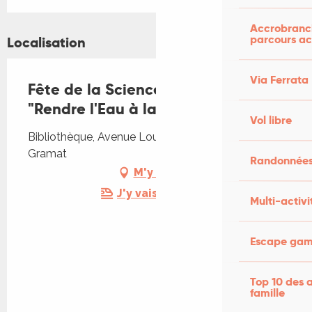
Accrobranch
parcours ac
Localisation
Via Ferrata
Fête de la Science : exposition
"Rendre l'Eau à la Terre""
Vol libre
Bibliothèque, Avenue Louis-Mazet, 46500
Gramat
Randonnées
M'y rendre
J'y vais en train !
Multi-activi
Escape game
Top 10 des a
famille