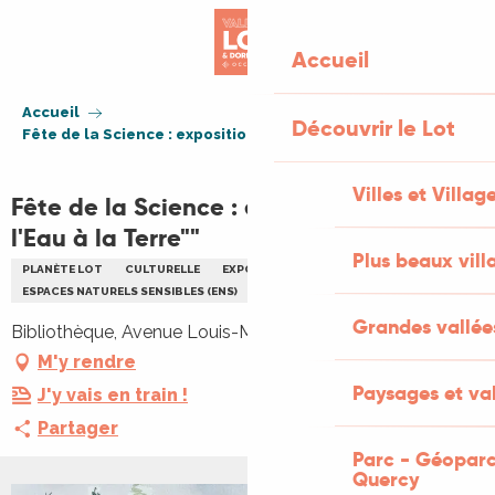
Aller
au
Accueil
contenu
principal
Accueil
Découvrir le Lot
Fête de la Science : exposition "Rendre l'Eau à la Terre""
Villes et Villag
Fête de la Science : exposition "Rendre
l'Eau à la Terre""
Plus beaux vill
PLANÈTE LOT
CULTURELLE
EXPOSITION
ENVIRONNEMENT
ESPACES NATURELS SENSIBLES (ENS)
PEINTURE
Grandes vallée
Bibliothèque, Avenue Louis-Mazet, 46500 Gramat
M'y rendre
Paysages et val
J'y vais en train !
Partager
Parc - Géoparc
Quercy