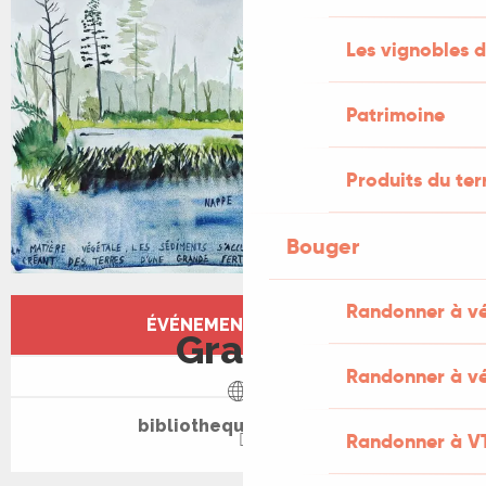
+1 PHOTO
Les vignobles d
Patrimoine
Produits du ter
Bouger
Ouverture et coordonnées
Randonner à v
ÉVÉNEMENT TERMINÉ
Gratuit
Randonner à vé
bibliotheque.gramat.fr
Randonner à V