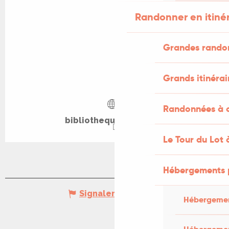
Randonner en itiné
Grandes rando
Grands itinérai
Randonnées à c
bibliotheque.gramat.fr
Le Tour du Lot 
Hébergements 
Signaler une erreur
Hébergemen