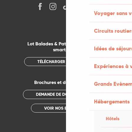
Voyager sans v
Circuits routier
Lot Balades & Patrimoines sur votre
Idées de séjou
smartphone
TÉLÉCHARGER L'APPLICATION
Expériences à 
Brochures et documentations
Grands Evènem
DEMANDE DE DOCUMENTATION
Hébergements
VOIR NOS BROCHURES
Hôtels