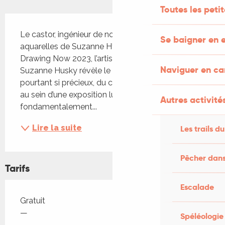
Toutes les peti
Description
Le castor, ingénieur de nos rivières : exposition des 
Se baigner en e
aquarelles de Suzanne HUSKY Lauréate du prix 
Drawing Now 2023, l’artiste franco-américaine 
Naviguer en c
Suzanne Husky révèle le rôle méconnu, et 
pourtant si précieux, du castor sur les cours d’eau 
au sein d’une exposition lumineuse et 
Autres activités
fondamentalement...
Lire la suite
Les trails du
Pêcher dans
Tarifs
Escalade
Tarifs 2026
Gratuit
—
Spéléologie