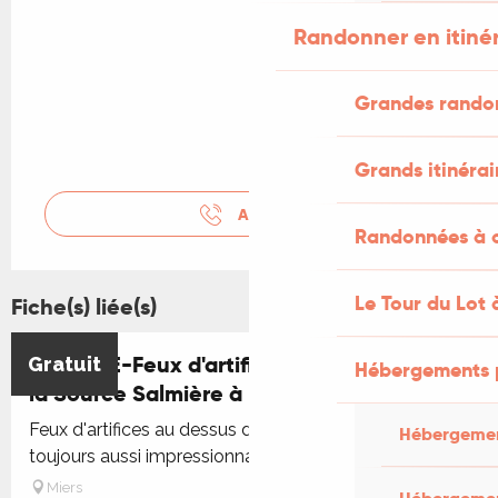
Randonner en itiné
Grandes rando
Grands itinérai
APPELER
Randonnées à c
Le Tour du Lot 
Fiche(s) liée(s)
-ANNULE-Feux d'artifices pour la Fête de
Gratuit
Hébergements 
la Source Salmière à Miers
Feux d'artifices au dessus de la source Salmière,
Hébergemen
toujours aussi impressionnant !
Miers