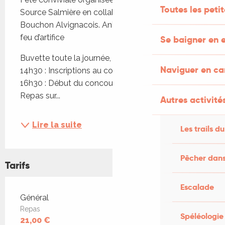
Toutes les peti
Source Salmière en collaboration avec Le 
Bouchon Alvignacois. Animations, musique, bal et 
feu d’artifice
Se baigner en e
Buvette toute la journée, snack saucisse frites 
Naviguer en c
14h30 : Inscriptions au concours de pétanque 
16h30 : Début du concours en doublette Soir : 
Repas sur...
Autres activités
Lire la suite
Les trails du
Pêcher dans
Tarifs
Escalade
Tarifs 2026
Général
Repas
Spéléologie
21,00 €