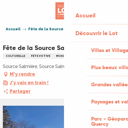
Aller
au
Accueil
contenu
principal
Accueil
Fête de la Source Salmière
Découvrir le Lot
Fête de la Source Salmière
Villes et Villag
CULTURELLE
FÊTE VOTIVE
MUSIQUE
PLEIN AIR
REPAS
Source Salmière, Source Salmière, 46500 Alvignac
Plus beaux vill
M'y rendre
J'y vais en train !
Grandes vallée
Partager
Paysages et val
Parc - Géoparc
Quercy