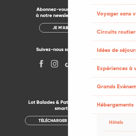
Abonnez-vous gratuitement
Voyager sans v
à notre newsletter mensuelle
JE M'ABONNE
Circuits routier
Suivez-nous sur les réseaux !
Idées de séjou
Expériences à 
Grands Evènem
Lot Balades & Patrimoines sur votre
Hébergements
smartphone
TÉLÉCHARGER L'APPLICATION
Hôtels