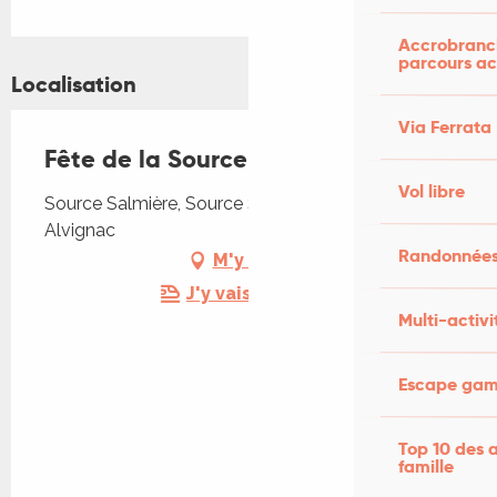
Accrobranch
parcours ac
Localisation
Via Ferrata
Fête de la Source Salmière
Vol libre
Source Salmière, Source Salmière, 46500
Alvignac
Randonnées
M'y rendre
J'y vais en train !
Multi-activi
Escape game
Top 10 des a
famille