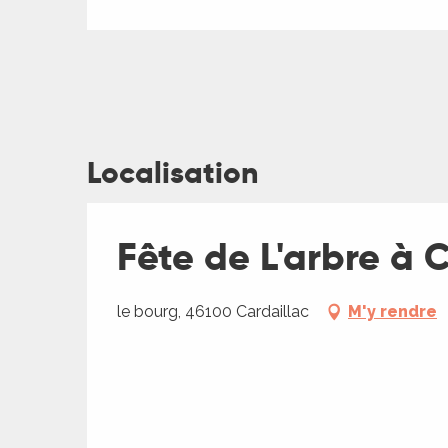
Localisation
ages
Fête de L'arbre à 
es
le bourg, 46100 Cardaillac
M'y rendre
es