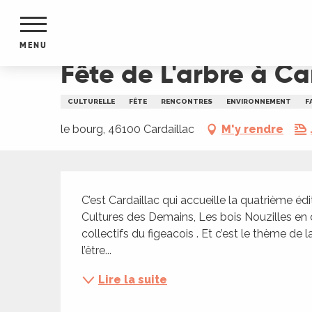
Aller
Accueil
Fête de L'arbre à Cardaillac
au
contenu
MENU
principal
Fête de L'arbre à Ca
NTS
MENTS
CULTURELLE
FÊTE
RENCONTRES
ENVIRONNEMENT
F
S
URS
le bourg, 46100 Cardaillac
M'y rendre
Description
du Lot
C’est Cardaillac qui accueille la quatrième édit
dans
Cultures des Demains, Les bois Nouzilles en c
s le
collectifs du figeacois . Et c’est le thème de la
l’être...
Lire la suite
e