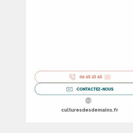
06 65 23 65
▒▒
CONTACTEZ-NOUS
R
culturesdesdemains.fr
ts