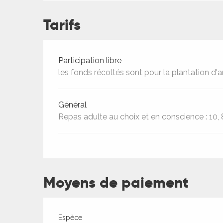
ches,
 et
Tarifs
car
ues
Tarifs 2026
Participation libre
a
les fonds récoltés sont pour la plantation d'a
ents
es
Général
Repas adulte au choix et en conscience : 10, 8
ents
es
ités
ames
piste
Moyens de paiement
 faire
Espèce