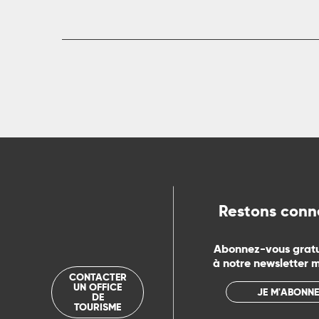
rs
ns
ue
Restons conn
Abonnez-vous grat
à notre newsletter 
CONTACTER
UN OFFICE
JE M'ABONNE
DE
TOURISME