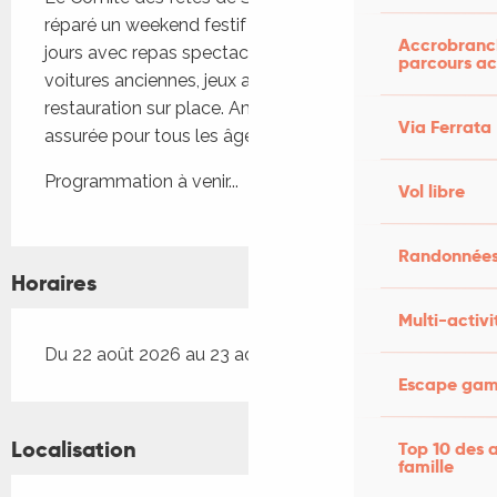
réparé un weekend festif : Fête de village sur deux 
Accrobranch
jours avec repas spectacle, vide-grenier, défilé de 
parcours ac
voitures anciennes, jeux anciens, messe et 
restauration sur place. Ambiance conviviale 
Via Ferrata
assurée pour tous les âges.
Programmation à venir...
Vol libre
Randonnées
Horaires
Multi-activi
Du 22 août 2026 au 23 août 2026
Escape game
Localisation
Top 10 des a
famille