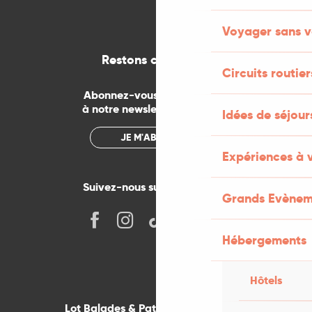
Voyager sans v
Restons connectés
Circuits routier
Abonnez-vous gratuitement
à notre newsletter mensuelle
Idées de séjou
JE M'ABONNE
Expériences à 
Suivez-nous sur les réseaux !
Grands Evènem
Hébergements
Hôtels
Lot Balades & Patrimoines sur votre