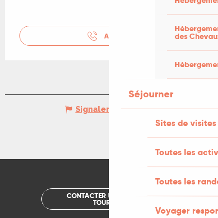
Hébergemen
Hébergement
des Chevau
APPELER
Hébergement
Séjourner
Signaler une erreur
Sites de visites
Toutes les activ
Toutes les ran
CONTACTER UN OFFICE DE
TOURISME
Voyager respo