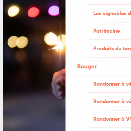
Les vignobles d
Patrimoine
Produits du ter
Bouger
Randonner à v
Randonner à vé
Randonner à V