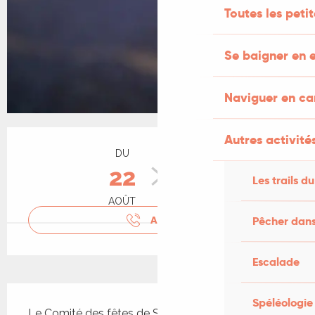
Toutes les peti
Se baigner en e
Naviguer en c
Ouverture et coordonnées
Autres activités
DU
AU
22
23
Les trails du
AOÛT
AOÛT
Pêcher dans
APPELER
Escalade
Description
Spéléologie
Le Comité des fêtes de Sainte-Alauzie vous a 