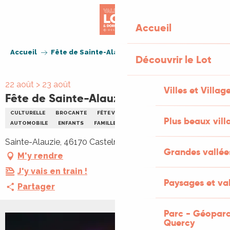
Aller
au
Accueil
contenu
principal
Accueil
Fête de Sainte-Alauzie
Découvrir le Lot
22 août > 23 août
Villes et Villag
Fête de Sainte-Alauzie
CULTURELLE
BROCANTE
FÊTE VOTIVE
VIDE GRENIERS BRADERIE
Plus beaux vill
AUTOMOBILE
ENFANTS
FAMILLE
MUSIQUE
REPAS
Sainte-Alauzie, 46170 Castelnau Montratier-Sainte Alauzie
Grandes vallée
M'y rendre
J'y vais en train !
Paysages et val
Partager
Parc - Géoparc
Quercy