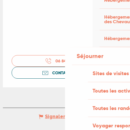
Hébergemen
Hébergement
des Chevau
Hébergement
Séjourner
06 84 41 55
▒▒
Sites de visites
CONTACTEZ-NOUS
Toutes les activ
Toutes les ran
Signaler une erreur
Voyager respo