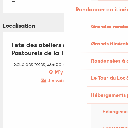
—
Randonner en itiné
Localisation
Grandes rando
Grands itinérai
Fête des ateliers de danses des
Pastourels de la Tour
Randonnées à c
Salle des fêtes, 46800 Barguelonne-en-Quercy
M'y rendre
Le Tour du Lot 
J'y vais en train !
Hébergements 
Hébergemen