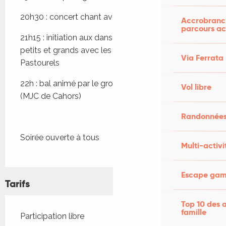
20h30 : concert chant avec Viure et cantar
Accrobranch
parcours ac
21h15 : initiation aux danses traditionnelles pour 
petits et grands avec les musiciens des 
Via Ferrata
Pastourels
22h : bal animé par le groupe Tornarem Dançar 
Vol libre
(MJC de Cahors)
Randonnées
Soirée ouverte à tous
Multi-activi
Escape game
Tarifs
Top 10 des a
famille
Tarifs 2026
Participation libre