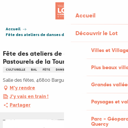
Aller
au
Accueil
contenu
principal
Accueil
Découvrir le Lot
Fête des ateliers de danses des Pastourels de la Tour
Villes et Villag
Fête des ateliers de danses des
Pastourels de la Tour
Plus beaux vill
CULTURELLE
BAL
FÊTE
DANSE
MUSIQUE TRADITIONNELLE
Salle des fêtes, 46800 Barguelonne-en-Quercy
Grandes vallée
M'y rendre
J'y vais en train !
Paysages et val
Partager
Parc - Géoparc
Quercy