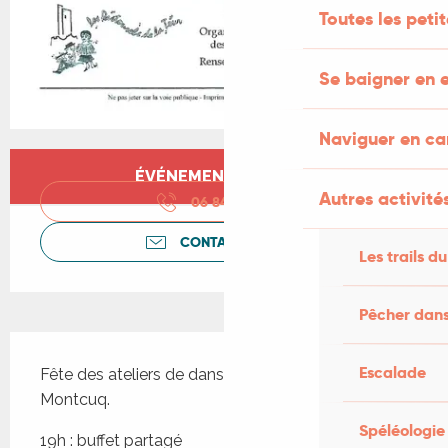
Toutes les peti
Se baigner en e
Naviguer en c
Ouverture et coordonnées
ÉVÉNEMENT TERMINÉ
Autres activités
06 84 41 55
▒▒
CONTACTEZ-NOUS
Les trails du
Pêcher dans
Description
Escalade
Fête des ateliers de danses traditionnelles de 
Montcuq.
Spéléologie
19h : buffet partagé