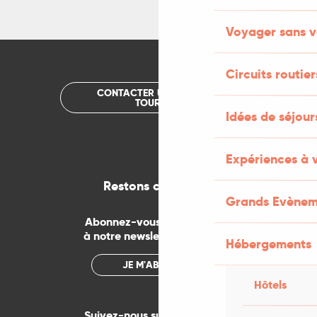
Voyager sans v
Circuits routier
CONTACTER UN OFFICE DE
TOURISME
Idées de séjou
Expériences à 
Restons connectés
Grands Evènem
Abonnez-vous gratuitement
à notre newsletter mensuelle
Hébergements
JE M'ABONNE
Hôtels
Suivez-nous sur les réseaux !