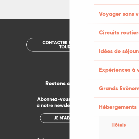
Voyager sans v
Circuits routier
CONTACTER UN OFFICE DE
TOURISME
Idées de séjou
Expériences à 
Restons connectés
Grands Evènem
Abonnez-vous gratuitement
à notre newsletter mensuelle
Hébergements
JE M'ABONNE
Hôtels