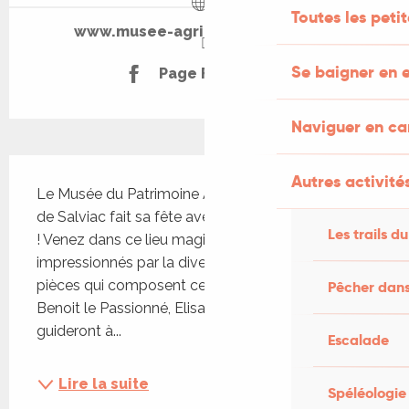
Toutes les peti
www.musee-agricole-salviac.com
Se baigner en e
Page Facebook
Naviguer en c
Description
Autres activités
Le Musée du Patrimoine Agricole et Automobile 
de Salviac fait sa fête avec un spectacle équestre 
Les trails du
! Venez dans ce lieu magique, vous serez 
impressionnés par la diversité et le nombre de 
pièces qui composent cette collection privée. 
Pêcher dans
Benoit le Passionné, Elisa et toute l'équipe vous 
guideront à...
Escalade
Lire la suite
Spéléologie