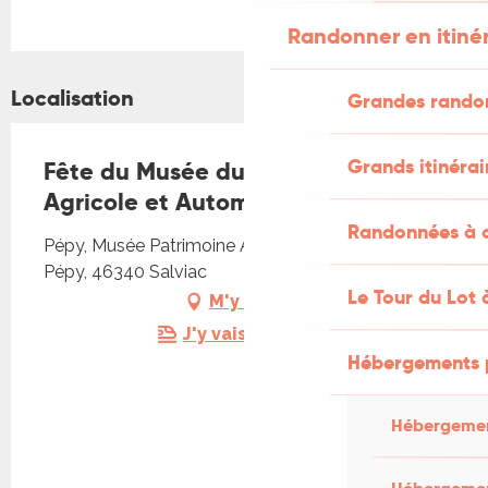
Randonner en itiné
Localisation
Grandes rando
Grands itinérai
Fête du Musée du Patrimoine
Agricole et Automobile de Salviac
Randonnées à c
Pépy, Musée Patrimoine Agricole et Automobile,
Pépy, 46340 Salviac
Le Tour du Lot 
M'y rendre
J'y vais en train !
Hébergements 
Hébergemen