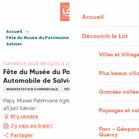
Aller
au
Accueil
contenu
principal
Accueil
Découvrir le Lot
Fête du Musée du Patrimoine Agricole et Automobile de
Salviac
Villes et Villag
Samedi 15 août de 09:00 à 19:00
Fête du Musée du Patrimoine Agricole et
Plus beaux vill
Automobile de Salviac
MANIFESTATION COMMERCIALE
FÊTE
VISITE
PATRIMOINE
Grandes vallée
Pépy, Musée Patrimoine Agricole et Automobile, Pépy,
46340 Salviac
Paysages et val
M'y rendre
J'y vais en train !
Parc - Géoparc
Quercy
Partager