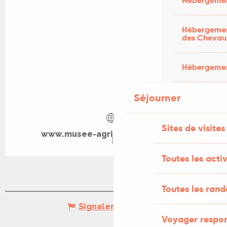
Hébergemen
Hébergement
des Chevau
Hébergement
Séjourner
Sites de visites
www.musee-agricole-salviac.com
Toutes les activ
Toutes les ran
Signaler une erreur
Voyager respo