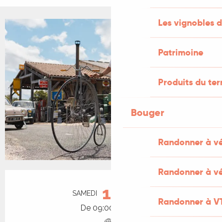
Les vignobles d
+3 PHOTOS
Patrimoine
Produits du ter
Bouger
Randonner à v
Randonner à vé
Ouverture et coordonnées
15
SAMEDI
AOÛT
Randonner à V
De 09:00 à 19:00