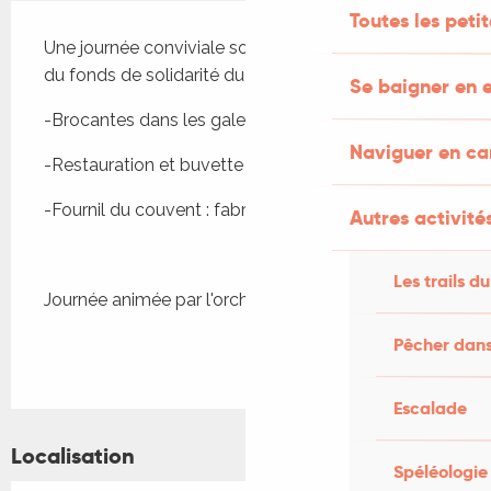
Description
Toutes les peti
Une journée conviviale sous les tilleuls, au profit 
du fonds de solidarité du couvent.
Se baigner en e
-Brocantes dans les galeries
Naviguer en c
-Restauration et buvette
-Fournil du couvent : fabrication et fête du pain
Autres activités
Les trails du
Journée animée par l'orchestre Atlantide 
Pêcher dans
Escalade
Localisation
Spéléologie