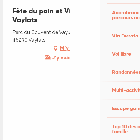
Fête du pain et Vide-greniers à
Accrobranch
parcours ac
Vaylats
Parc du Couvent de Vaylats, 100 rue du Couvent,
Via Ferrata
46230 Vaylats
M'y rendre
Vol libre
J'y vais en train !
Randonnées
Multi-activi
Escape game
Top 10 des a
famille