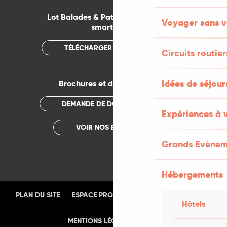
Lot Balades & Patrimoines sur votre
Voyager sans v
smartphone
TÉLÉCHARGER L'APPLICATION
Circuits routier
Idées de séjou
Brochures et documentations
DEMANDE DE DOCUMENTATION
Expériences à 
VOIR NOS BROCHURES
Grands Evènem
Hébergements
-
-
-
-
PLAN DU SITE
ESPACE PRO
PRESSE
PHOTOTHÈQUE
Hôtels
-
MENTIONS LÉGALES
CGU