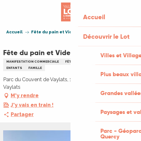
Aller
au
Accueil
contenu
principal
Accueil
Fête du pain et Vide-greniers à Vaylats
Découvrir le Lot
Fête du pain et Vide-greniers à Vaylats
Villes et Villag
MANIFESTATION COMMERCIALE
FÊTE
VIDE GRENIERS BRADERIE
ENFANTS
FAMILLE
Plus beaux vill
Parc du Couvent de Vaylats, 100 rue du Couvent, 46230
Vaylats
Grandes vallée
M'y rendre
J'y vais en train !
Paysages et val
Partager
Parc - Géoparc
Quercy
+1 PHOTO