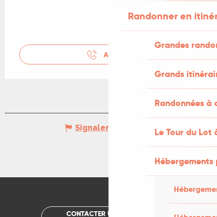
Randonner en itiné
Grandes rando
APPELER
Grands itinérai
Randonnées à c
Signaler une erreur
Le Tour du Lot 
Hébergements 
Hébergemen
CONTACTER UN OFFICE DE