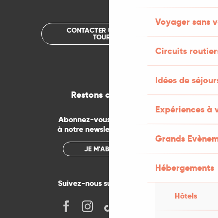
Voyager sans v
CONTACTER UN OFFICE DE
TOURISME
Circuits routier
Idées de séjou
Restons connectés
Expériences à 
Abonnez-vous gratuitement
à notre newsletter mensuelle
Grands Evènem
JE M'ABONNE
Hébergements
Suivez-nous sur les réseaux !
Hôtels