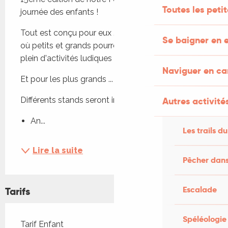
Toutes les peti
journée des enfants !
Tout est conçu pour eux ... Un après-midi magique 
Se baigner en e
où petits et grands pourront s'amuser et partager 
plein d'activités ludiques !
Naviguer en c
Et pour les plus grands ... Vide-greniers dès 8H !
Différents stands seront installés de 14H30 à 18H :
Autres activités
An...
Les trails du
Lire la suite
Pêcher dans
Escalade
Tarifs
Spéléologie
Tarifs 2026
Tarif Enfant