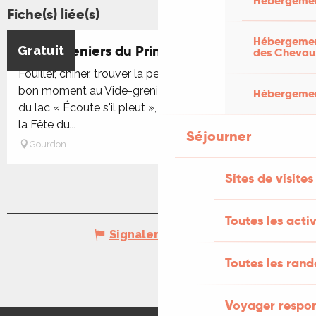
Hébergemen
Fiche(s) liée(s)
Hébergement
Vide-Greniers du Printemps à Gourdon
Gratuit
des Chevau
Fouiller, chiner, trouver la perle rare !!!Venez passer un
bon moment au Vide-greniers du Printemps au bord
Hébergement
du lac « Écoute s'il pleut », organisé dans le cadre de
la Fête du...
Séjourner
Gourdon
Sites de visites
Toutes les activ
Signaler une erreur
Toutes les ran
Voyager respo