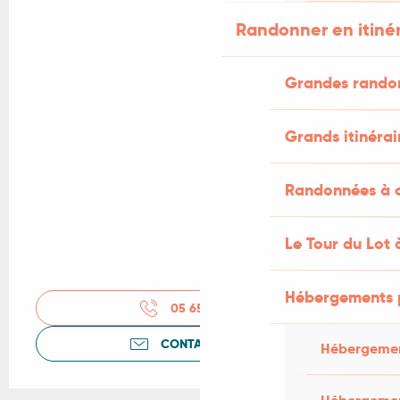
Randonner en itiné
Grandes rando
Grands itinérai
Randonnées à c
Le Tour du Lot 
Hébergements 
05 65 41 35
▒▒
CONTACTEZ-NOUS
Hébergemen