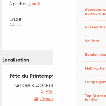
À partir de
5,00 €
Accrobranch
parcours ac
Gratuit
Adultes
Via Ferrata
—
Vol libre
Randonnées
Localisation
Multi-activi
Fête du Printemps
Escape game
Plan d'eau d'Écoute s'il Pleut, 46300 Gourdon
M'y rendre
Top 10 des a
J'y vais en train !
famille