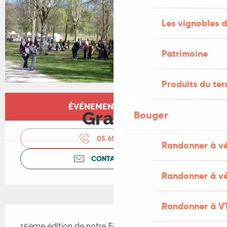
Les vignobles d
Patrimoine
Produits du ter
Ouverture et coordonnées
ÉVÉNEMENT TERMINÉ
Gratuit
Bouger
05 65 41 35
▒▒
Randonner à v
CONTACTEZ-NOUS
Randonner à vé
Randonner à V
Description
15ème édition de notre Fête du Printemps ... la 