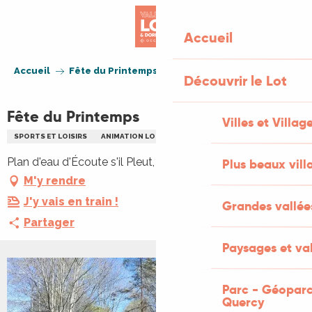
Aller
au
Accueil
contenu
principal
Accueil
Fête du Printemps
Découvrir le Lot
Fête du Printemps
Villes et Villag
SPORTS ET LOISIRS
ANIMATION LOCALE
ENFANTS
FAMILLE
Plan d'eau d'Écoute s'il Pleut, 46300 Gourdon
Plus beaux vill
M'y rendre
J'y vais en train !
Grandes vallée
Partager
Paysages et val
+6 PHOTOS
Parc - Géoparc
Quercy