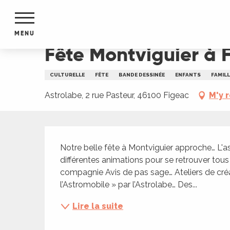
Aller
Accueil
Fête Montviguier à Figeac, jeux, ciné, ate
au
contenu
MENU
principal
Fête Montviguier à Fi
NTS
MENTS
CULTURELLE
FÊTE
BANDE DESSINÉE
ENFANTS
FAMILL
S
URS
Astrolabe, 2 rue Pasteur, 46100 Figeac
M'y 
Description
du Lot
Notre belle fête à Montviguier approche… L'as
dans
différentes animations pour se retrouver tou
s le
compagnie Avis de pas sage… Ateliers de créa
l’Astromobile » par l’Astrolabe… Des...
Lire la suite
e