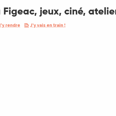
Figeac, jeux, ciné, atelier
'y rendre
J'y vais en train !