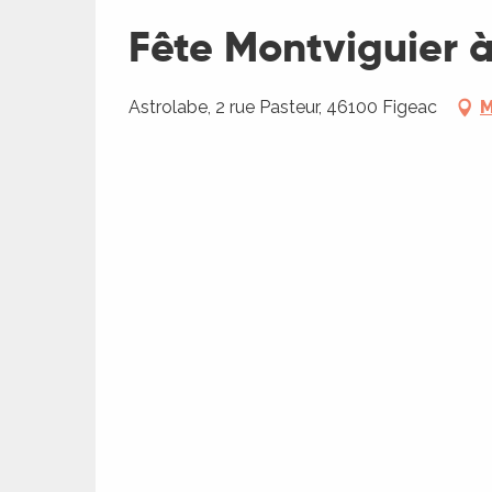
Fête Montviguier à 
ages
Astrolabe, 2 rue Pasteur, 46100 Figeac
M
es
es