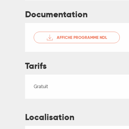
ches,
 et
Documentation
car
ues
a
AFFICHE PROGRAMME NDL
ents
es
Tarifs
ents
es
ités
Tarifs 2026
Gratuit
ames
piste
Localisation
 faire