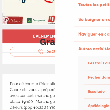
Toutes les peti
Se baigner en e
Ouverture et coordonnées
Naviguer en c
ÉVÉNEMENT TERMINÉ
Gratuit
Autres activités
06 27 30 63
▒▒
Les trails du
Description
Pêcher dans
Pour célébrer la fête nationale, le foyer rural de 
Cabrerets vous a préparé une soirée spéciale, 
Escalade
avec concert, marché gourmand, bal. Buvette sur 
place. 19h00 : Marché gourmand. 20h00 : Serial 
Spéléologie
Zikeurs (pop-rock) 22h30 : Ambiance FM (bal 