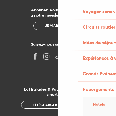
Abonnez-vous gratuitement
Voyager sans v
à notre newsletter mensuelle
JE M'ABONNE
Circuits routier
Idées de séjou
Suivez-nous sur les réseaux !
Expériences à 
Grands Evènem
Hébergements
Lot Balades & Patrimoines sur votre
smartphone
Hôtels
TÉLÉCHARGER L'APPLICATION