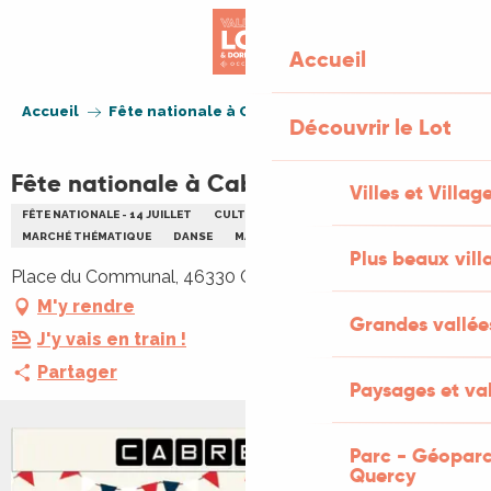
Aller
au
Accueil
contenu
principal
Accueil
Fête nationale à Cabrerets
Découvrir le Lot
Fête nationale à Cabrerets
Villes et Villag
FÊTE NATIONALE - 14 JUILLET
CULTURELLE
ANIMATION LOCALE
MARCHÉ THÉMATIQUE
DANSE
MARCHÉ GOURMAND
MUSIQUE
Plus beaux vill
Place du Communal, 46330 Cabrerets
M'y rendre
Grandes vallée
J'y vais en train !
Partager
Paysages et val
Parc - Géoparc
Quercy