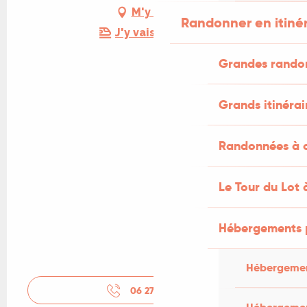
M'y rendre
Randonner en itiné
J'y vais en train !
Grandes rando
Grands itinérai
Randonnées à c
Le Tour du Lot 
Hébergements 
Hébergemen
06 27 30 63
▒▒