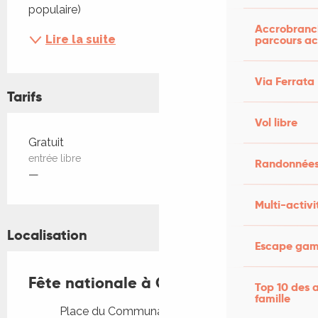
populaire)
Accrobranch
parcours ac
Lire la suite
Via Ferrata
Tarifs
Vol libre
Tarifs 2026
Gratuit
entrée libre
Randonnées
—
Multi-activi
Localisation
Escape game
Fête nationale à Cabrerets
Top 10 des a
famille
Place du Communal, 46330 Cabrerets