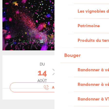
Les vignobles d
Patrimoine
Produits du ter
Bouger
Ouverture et coordonnées
DU
AU
Randonner à v
14
15
AOÛT
AOÛT
Randonner à vé
APPELER
Randonner à V