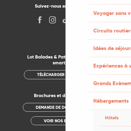
Suivez-nous sur les réseaux !
Voyager sans v
Circuits routier
Idées de séjou
Lot Balades & Patrimoines sur votre
smartphone
Expériences à 
TÉLÉCHARGER L'APPLICATION
Grands Evènem
Brochures et documentations
Hébergements
DEMANDE DE DOCUMENTATION
Hôtels
VOIR NOS BROCHURES