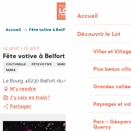
Aller
au
Accueil
contenu
principal
Accueil
Fête votive à Belfort du Quercy
Découvrir le Lot
14 août > 15 août
Villes et Villag
Fête votive à Belfort du Quercy
CULTURELLE
FÊTE VOTIVE
MARCHÉ GOURMAND
MUSIQUE
Plus beaux vill
REPAS
Le Bourg, 46230 Belfort-du-Quercy
Grandes vallée
M'y rendre
J'y vais en train !
Paysages et val
Partager
Parc - Géoparc
Quercy