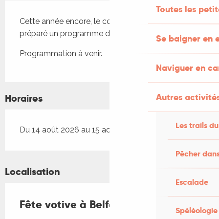
Description
Toutes les peti
Cette année encore, le comité des fêtes vous a 
préparé un programme d'exception…
Se baigner en e
Programmation à venir.
Naviguer en c
Autres activités
Horaires
Les trails du
Du 14 août 2026 au 15 août 2026
Pêcher dans
Localisation
Escalade
Fête votive à Belfort du Quercy
Spéléologie