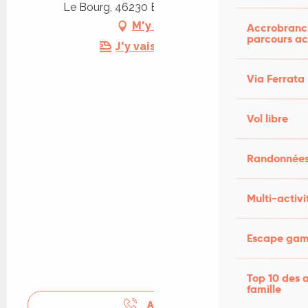
Le Bourg, 46230 Belfort-du-Quercy
M'y rendre
Accrobranch
parcours ac
J'y vais en train !
Via Ferrata
Vol libre
Randonnées
Multi-activi
Escape game
Top 10 des a
famille
APPELER