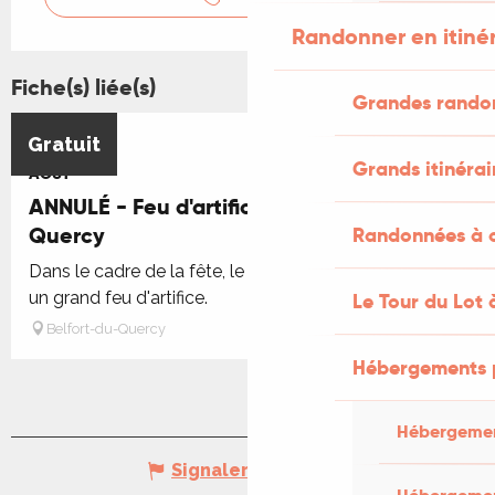
Randonner en itiné
Fiche(s) liée(s)
Grandes rando
15
Gratuit
Grands itinérai
AOÛT
ANNULÉ - Feu d'artifice à Belfort-du-
Quercy
Randonnées à c
Dans le cadre de la fête, le comité des fêtes organise
un grand feu d'artifice.
Le Tour du Lot 
Belfort-du-Quercy
Hébergements 
Hébergemen
Signaler une erreur