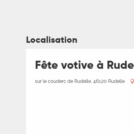
Localisation
ages
Fête votive à Rude
es
es
sur le couderc de Rudelle, 46120 Rudelle