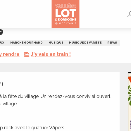
e
EUX
MARCHÉ GOURMAND
MUSIQUE
MUSIQUE DE VARIÉTÉ
REPAS
y rendre
J'y vais en train !
 !
la fête du village. Un rendez-vous convivial ouvert 
village.
 rock avec le quatuor Wipers