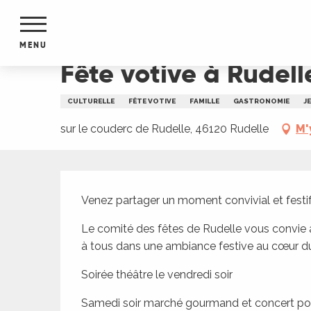
Aller
Accueil
Fête votive à Rudelle
au
contenu
MENU
principal
Fête votive à Rudell
NTS
MENTS
CULTURELLE
FÊTE VOTIVE
FAMILLE
GASTRONOMIE
J
S
URS
sur le couderc de Rudelle, 46120 Rudelle
M'
Description
du Lot
Venez partager un moment convivial et festif
dans
s le
Le comité des fêtes de Rudelle vous convie à 
à tous dans une ambiance festive au cœur du 
Soirée théâtre le vendredi soir
e
Samedi soir marché gourmand et concert pop