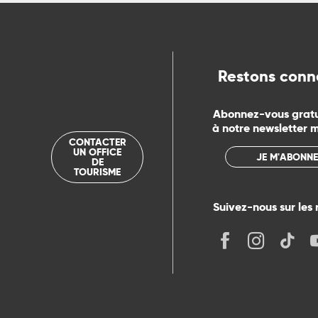
Restons conn
Abonnez-vous grat
à notre newsletter 
CONTACTER
UN OFFICE
JE M'ABONNE
DE
TOURISME
Suivez-nous sur les 
its
r