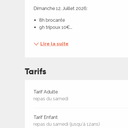
ches,
Dimanche 12. Juillet 2026:
 et
8h brocante
car
ues
9h tripoux 10€...
a
Lire la suite
ents
es
Tarifs
ents
es
ités
ames
Tarifs 2026
Tarif Adulte
piste
repas du samedi
 faire
Tarif Enfant
repas du samedi (jusqu'à 12ans)