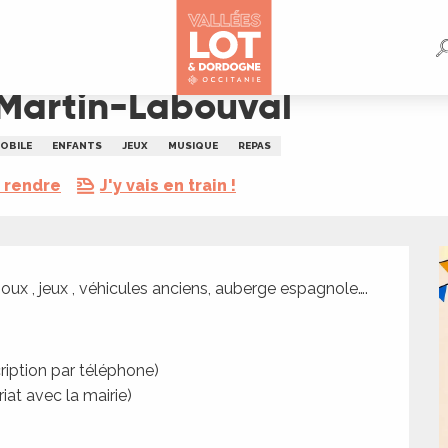
-Martin-Labouval
OBILE
ENFANTS
JEUX
MUSIQUE
REPAS
 rendre
J'y vais en train !
oux , jeux , véhicules anciens, auberge espagnole….
ription par téléphone)
iat avec la mairie)