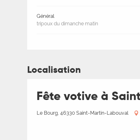
Général
tripoux du dimanche matin
Localisation
Fête votive à Sai
ages
Le Bourg, 46330 Saint-Martin-Labouval
es