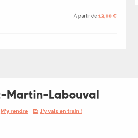
À partir de
13,00 €
nt-Martin-Labouval
M'y rendre
J'y vais en train !