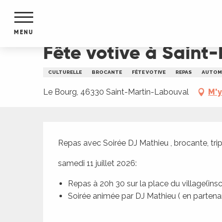
Aller
Accueil
Fête votive à Saint-Martin-Labouval
au
contenu
MENU
principal
Fête votive à Saint
NTS
MENTS
CULTURELLE
BROCANTE
FÊTE VOTIVE
REPAS
AUTOM
S
URS
Le Bourg, 46330 Saint-Martin-Labouval
M'y
Description
du Lot
Repas avec Soirée DJ Mathieu , brocante, trip
dans
s le
samedi 11 juillet 2026:
Repas à 20h 30 sur la place du village(insc
Soirée animée par DJ Mathieu ( en partenar
e