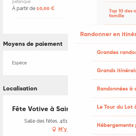
pétanque
À partir de
10,00 €
Top 10 des a
famille
Randonner en itiné
Moyens de paiement
Grandes rando
Espèce
Grands itinérai
Localisation
Randonnées à c
Le Tour du Lot 
Fête Votive à Sainte-Colombe
Salle des fêtes, 46120 Sainte-Colombe
Hébergements 
M'y rendre