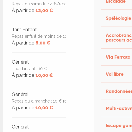
Escalade
Repas du samedi : 12 €/resa au 06 81 57 21 10
À partir de
12,00 €
Spéléologie
Tarif Enfant
Accrobranch
Repas enfant de moins de 10 ans : 8 €
parcours ac
À partir de
8,00 €
Via Ferrata
Général
Thé dansant : 10 €
Vol libre
À partir de
10,00 €
Randonnées
Général
Repas du dimanche : 10 € résa au 06 81 57 21 10
À partir de
10,00 €
Multi-activi
Escape game
Général