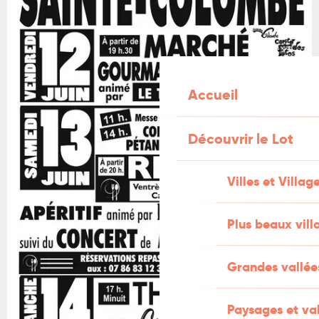
Accueil
Découvrir le Lot
Villes et Villag
Plus beaux vill
Grandes vallée
Paysages et val