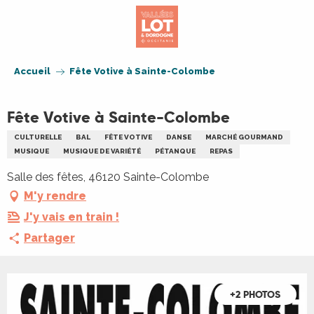
Aller
au
contenu
principal
Accueil
Fête Votive à Sainte-Colombe
Fête Votive à Sainte-Colombe
CULTURELLE
BAL
FÊTE VOTIVE
DANSE
MARCHÉ GOURMAND
MUSIQUE
MUSIQUE DE VARIÉTÉ
PÉTANQUE
REPAS
Salle des fêtes, 46120 Sainte-Colombe
M'y rendre
J'y vais en train !
Partager
+2 PHOTOS