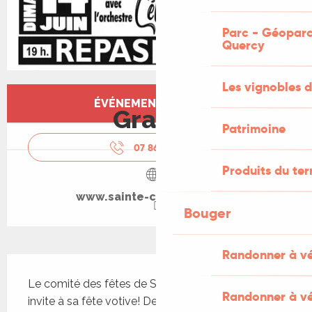
Parc - Géoparc
Quercy
Les vignobles d
Ouverture et coordonnées
ÉVÉNEMENT TERMINÉ
Gratuit
Patrimoine
07 86 83 12
▒▒
Produits du ter
www.sainte-colombe-lot.fr
Bouger
Randonner à v
Description
Le comité des fêtes de Sainte-Colombe vous 
Randonner à vé
invite à sa fête votive! Des animations tout au 