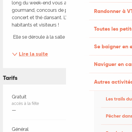
long du week-end vous attendent, avec marché 
gourmand, concours de pétanque, repas festifs, 
Randonner à V
concert et thé dansant. L’événement rassemble 
habitants et visiteurs !
Toutes les peti
 Elle se déroule à la salle des fêtes du...
Se baigner en e
Lire la suite
Naviguer en c
Tarifs
Autres activités
Tarifs 2026
Gratuit
Les trails du
accès à la fête
—
Pêcher dans
Général