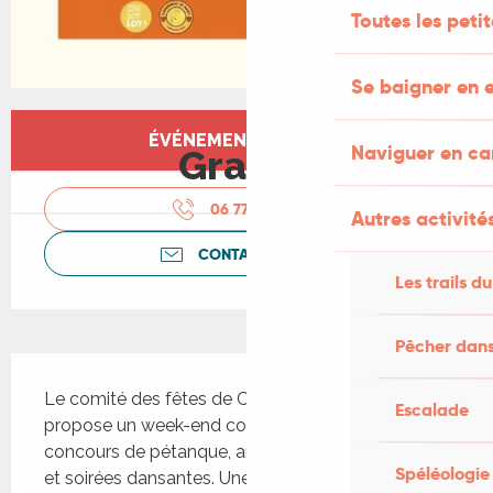
Toutes les peti
Se baigner en e
Ouverture et coordonnées
ÉVÉNEMENT TERMINÉ
Naviguer en c
Gratuit
06 77 79 46
▒▒
Autres activités
CONTACTEZ-NOUS
Les trails du
Pêcher dans
Description
Le comité des fêtes de Capdenac-le-Haut vous 
Escalade
propose un week-end convivial avec concerts, 
concours de pétanque, animations pour enfants 
Spéléologie
et soirées dansantes. Une fête 