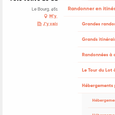
Randonner en itiné
Le Bourg, 46100 Capdenac
M'y rendre
Grandes rando
J'y vais en train !
Grands itinérai
Randonnées à c
Le Tour du Lot 
Hébergements 
Hébergemen