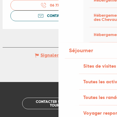
Hébergemen
06 77 79 46
▒▒
Hébergement
CONTACTEZ-NOUS
des Chevau
Hébergement
Séjourner
Signaler une erreur
Sites de visites
Toutes les activ
Toutes les ran
CONTACTER UN OFFICE DE
TOURISME
Voyager respo