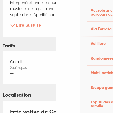
intergénérationnelle pour se retrouver autour de la 
musique, de la gastronomie et du jeu. Vendredi 26 
Accrobranch
parcours ac
septembre : Apéritif-concert...
Lire la suite
Via Ferrata
Vol libre
Tarifs
Randonnées
Tarifs 2026
Gratuit
Sauf repas
Multi-activi
—
Escape game
Localisation
Top 10 des a
famille
Fête votive de Capdenac-le-Haut