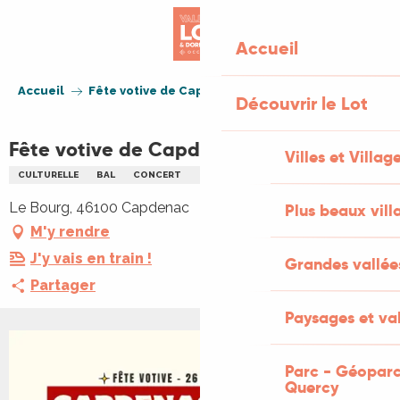
Aller
au
Accueil
contenu
principal
Accueil
Fête votive de Capdenac-le-Haut
Découvrir le Lot
Fête votive de Capdenac-le-Haut
Villes et Villag
CULTURELLE
BAL
CONCERT
CONCOURS
FÊTE VOTIVE
Le Bourg, 46100 Capdenac
Plus beaux vill
M'y rendre
J'y vais en train !
Grandes vallée
Partager
Paysages et val
+1 PHOTO
Parc - Géoparc
Quercy