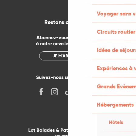
Voyager sans v
Restons connectés
Circuits routier
Abonnez-vous gratuitement
à notre newsletter mensuelle
Idées de séjou
JE M'ABONNE
Expériences à 
Suivez-nous sur les réseaux !
Grands Evènem
Hébergements
Hôtels
Lot Balades & Patrimoines sur votre