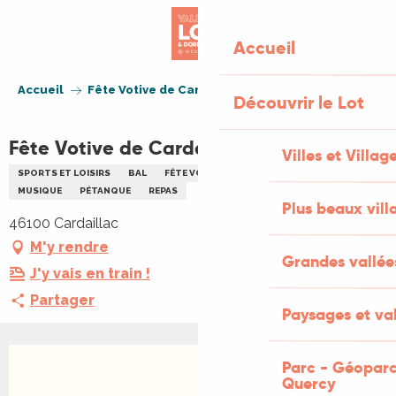
Aller
au
Accueil
contenu
principal
Accueil
Fête Votive de Cardaillac
Découvrir le Lot
Fête Votive de Cardaillac
Villes et Villag
SPORTS ET LOISIRS
BAL
FÊTE VOTIVE
DANSE
FEUX D'ARTIFICE
MUSIQUE
PÉTANQUE
REPAS
Plus beaux vill
46100 Cardaillac
M'y rendre
Grandes vallée
J'y vais en train !
Partager
Paysages et val
Parc - Géoparc
Quercy