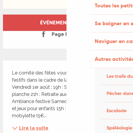
Toutes les peti
Ouverture et coordonnées
ÉVÉNEMENT TERMINÉ
Se baigner en e
Page Facebook
Naviguer en c
Autres activités
Description
Le comité des fêtes vous convie à trois jours 
Les trails du
festifs dans le cadre de la fête votive du village. 
Vendredi 1er août : 19h : Soirée TAPAS 10€ la 
Pêcher dans
planche 21h : Retraite aux flambeaux 23h : 
Ambiance festive Samedi 2 août : 14H : Slack Line 
et jeux pour enfants 15h : Inscription Balade en 
Escalade
mobylette (5€...
Spéléologie
Lire la suite