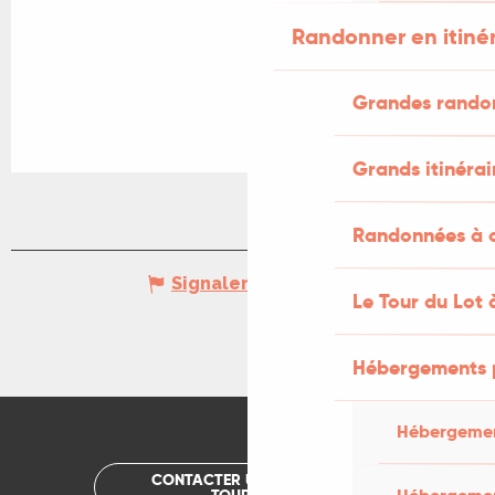
Randonner en itiné
Grandes rando
Grands itinérai
Randonnées à c
Signaler une erreur
Le Tour du Lot 
Hébergements 
Hébergemen
CONTACTER UN OFFICE DE