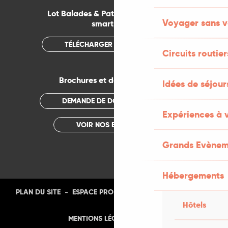
Lot Balades & Patrimoines sur votre
Voyager sans v
smartphone
TÉLÉCHARGER L'APPLICATION
Circuits routier
Brochures et documentations
Idées de séjou
DEMANDE DE DOCUMENTATION
Expériences à 
VOIR NOS BROCHURES
Grands Evènem
Hébergements
-
-
-
-
PLAN DU SITE
ESPACE PRO
PRESSE
PHOTOTHÈQUE
Hôtels
-
MENTIONS LÉGALES
CGU