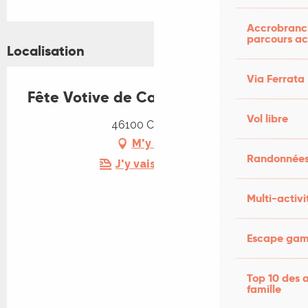
Accrobranch
parcours ac
Localisation
Via Ferrata
Fête Votive de Cardaillac
Vol libre
46100 Cardaillac
M'y rendre
Randonnées
J'y vais en train !
Multi-activi
Escape game
Top 10 des a
famille