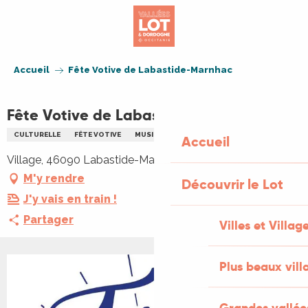
Aller
au
contenu
principal
Accueil
Fête Votive de Labastide-Marnhac
Fête Votive de Labastide-Marnhac
CULTURELLE
FÊTE VOTIVE
MUSIQUE
PÉTANQUE
REPAS
Accueil
Village, 46090 Labastide-Marnhac
M'y rendre
Découvrir le Lot
J'y vais en train !
Partager
Villes et Villag
Plus beaux vill
Grandes vallée