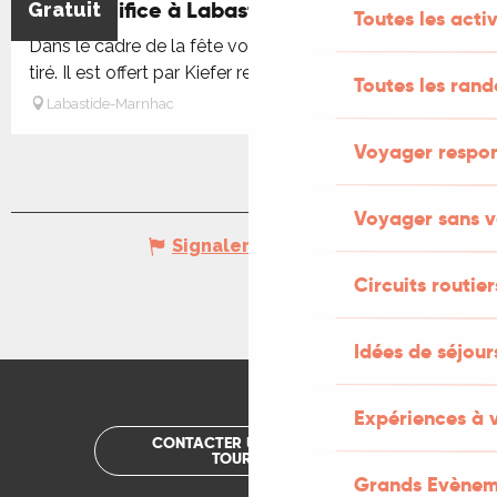
Feu d'artifice à Labastide-Marnhac
Gratuit
Toutes les activ
Dans le cadre de la fête votive, un feu d'artifice sera
tiré. Il est offert par Kiefer restauration.
Toutes les ran
Labastide-Marnhac
Voyager respo
Voyager sans v
Signaler une erreur
Circuits routier
Idées de séjou
Expériences à 
CONTACTER UN OFFICE DE
TOURISME
Grands Evènem