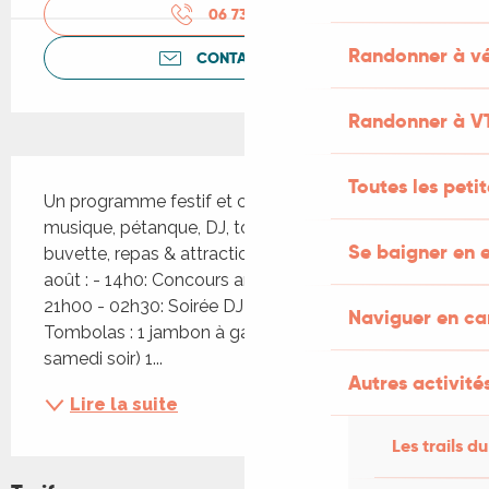
06 73 59 77
▒▒
Randonner à vé
CONTACTEZ-NOUS
Randonner à V
Description
Toutes les peti
Un programme festif et convivial pour tous : 
musique, pétanque, DJ, tombolas, feu d’artifice, 
Se baigner en e
buvette, repas & attractions foraines ! Vendredi 8 
août : - 14h0: Concours amical de pétanque - 
21h00 - 02h30: Soirée DJ avec Jim X Prods 
Naviguer en c
Tombolas : 1 jambon à gagner – 2€/ticket (tirage 
samedi soir) 1...
Autres activités
Lire la suite
Les trails du