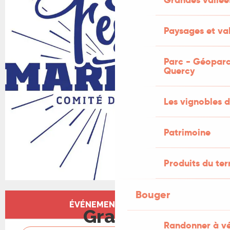
Paysages et val
Parc - Géoparc
Quercy
Les vignobles d
Patrimoine
Produits du ter
Bouger
Ouverture et coordonnées
ÉVÉNEMENT TERMINÉ
Gratuit
Randonner à v