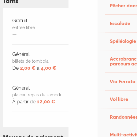
Tarifs
Pêcher dans
Tarifs 2026
Gratuit
Escalade
entrée libre
—
Spéléologie
Général
Accrobranch
billets de tombola
parcours ac
De
2,00 €
à
4,00 €
Via Ferrata
Général
plateau repas du samedi
Vol libre
À partir de
12,00 €
Randonnées
Multi-activi