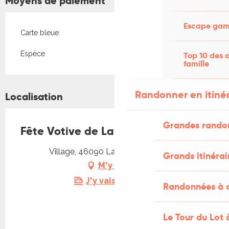
Moyens de paiement
Escape game
Carte bleue
Espèce
Top 10 des a
famille
Randonner en itiné
Localisation
Grandes rando
Fête Votive de Labastide-Marnhac
Village, 46090 Labastide-Marnhac
Grands itinérai
M'y rendre
J'y vais en train !
Randonnées à c
Le Tour du Lot 