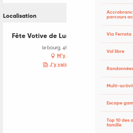
Accrobranch
Localisation
parcours ac
Via Ferrata
Fête Votive de Lunan
le bourg, 46100 Lunan
Vol libre
M'y rendre
J'y vais en train !
Randonnées
Multi-activi
Escape game
Top 10 des a
famille