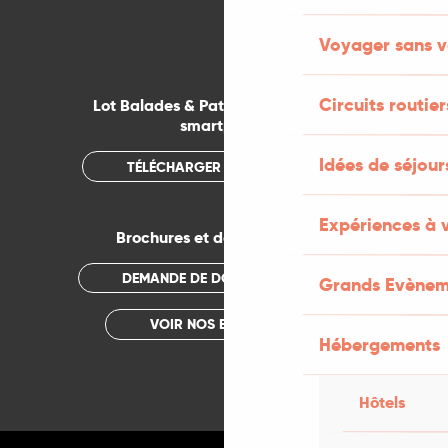
Voyager sans v
Circuits routier
Lot Balades & Patrimoines sur votre
smartphone
Idées de séjou
TÉLÉCHARGER L'APPLICATION
Expériences à 
Brochures et documentations
DEMANDE DE DOCUMENTATION
Grands Evènem
VOIR NOS BROCHURES
Hébergements
Hôtels