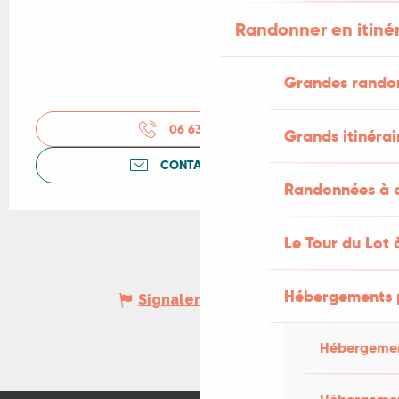
Randonner en itiné
Grandes rando
06 63 18 80
▒▒
Grands itinérai
CONTACTEZ-NOUS
Randonnées à c
Le Tour du Lot 
Hébergements 
Signaler une erreur
Hébergemen