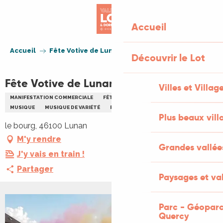
Aller
au
Accueil
contenu
principal
Accueil
Fête Votive de Lunan
Découvrir le Lot
Fête Votive de Lunan
Villes et Villag
MANIFESTATION COMMERCIALE
FÊTE VOTIVE
FAMILLE
JEUX
MUSIQUE
MUSIQUE DE VARIÉTÉ
PÉTANQUE
REPAS
Plus beaux vill
le bourg, 46100 Lunan
M'y rendre
Grandes vallée
J'y vais en train !
Partager
Paysages et val
Parc - Géoparc
+2 PHOTOS
Quercy