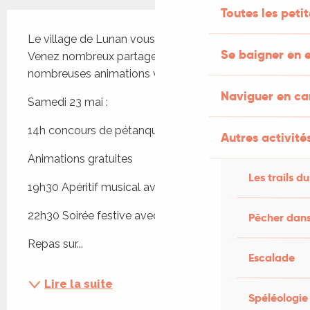
Toutes les peti
Description
Le village de Lunan vous convie à sa fête votive. 
Se baigner en e
Venez nombreux partager ce moment de fête, de 
nombreuses animations vous attendent !
Naviguer en c
Samedi 23 mai :
14h concours de pétanque
Autres activités
Animations gratuites
Les trails du
19h30 Apéritif musical avec le groupe Estafetes
22h30 Soirée festive avec le groupe Connexion
Pêcher dans
Repas sur...
Escalade
Lire la suite
Spéléologie