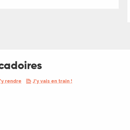
cadoires
'y rendre
J'y vais en train !