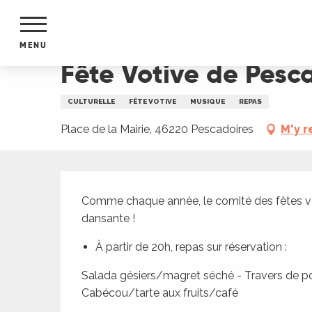
Aller
Accueil
Fête Votive de Pescadoires
au
contenu
MENU
principal
Fête Votive de Pesc
NTS
MENTS
CULTURELLE
FÊTE VOTIVE
MUSIQUE
REPAS
S
URS
Place de la Mairie, 46220 Pescadoires
M'y r
Description
du Lot
Comme chaque année, le comité des fêtes vou
dans
dansante !
s le
À partir de 20h, repas sur réservation :
Salada gésiers/magret séché - Travers de po
Cabécou/tarte aux fruits/café
e