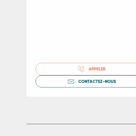
APPELER
CONTACTEZ-NOUS
R
ts
rs