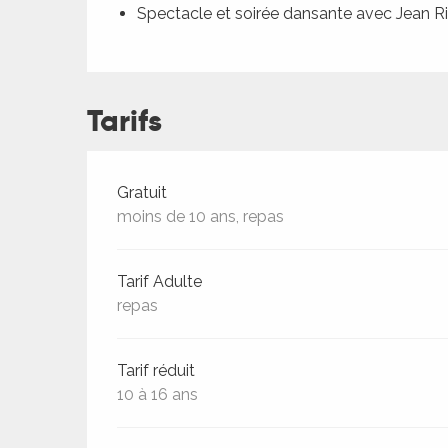
ches,
Spectacle et soirée dansante avec Jean R
 et
car
ues
Tarifs
a
ents
Tarifs 2026
Gratuit
es
moins de 10 ans, repas
ents
es
ités
Tarif Adulte
repas
ames
piste
Tarif réduit
10 à 16 ans
 faire