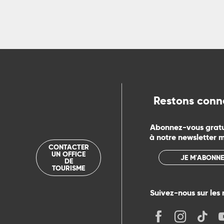
ns
ue
Restons conn
Abonnez-vous grat
à notre newsletter 
CONTACTER
UN OFFICE
JE M'ABONNE
DE
TOURISME
Suivez-nous sur les 