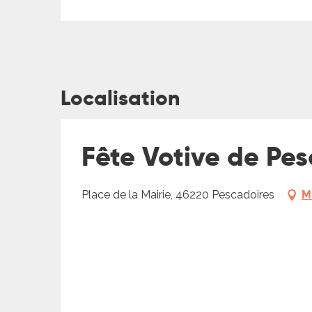
Localisation
ages
Fête Votive de Pes
es
es
Place de la Mairie, 46220 Pescadoires
M