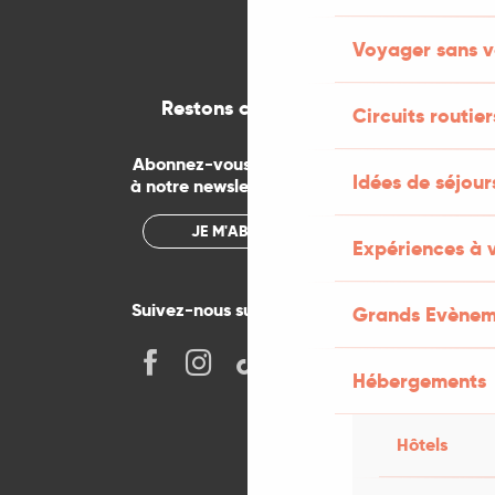
Voyager sans v
Restons connectés
Circuits routier
Abonnez-vous gratuitement
Idées de séjou
à notre newsletter mensuelle
JE M'ABONNE
Expériences à 
Suivez-nous sur les réseaux !
Grands Evènem
Hébergements
Hôtels