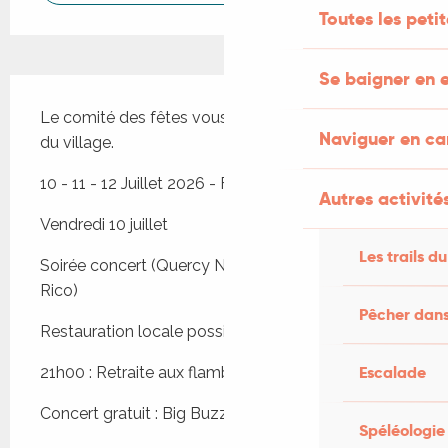
Toutes les peti
Se baigner en e
Description
Le comité des fêtes vous convie à la fête votive 
Naviguer en c
du village.
10 - 11 - 12 Juillet 2026 - Fête Votive
Autres activités
Vendredi 10 juillet 
Les trails du
Soirée concert (Quercy Noïz, Quo Vai Bulhir, DJ 
Rico)
Pêcher dans
Restauration locale possible sur place
Escalade
21h00 : Retraite aux flambeaux.
Concert gratuit : Big Buzzer
Spéléologie