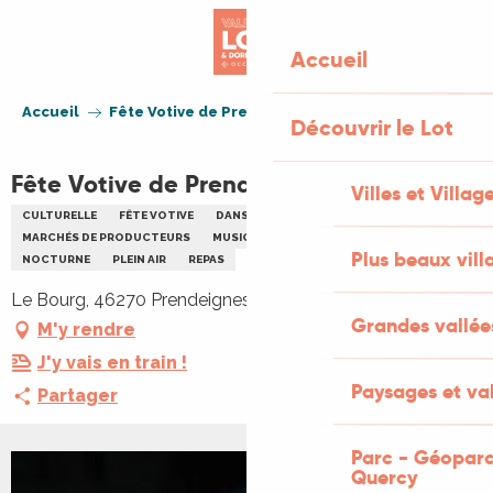
Aller
au
Accueil
contenu
principal
Accueil
Fête Votive de Prendeignes
Découvrir le Lot
Fête Votive de Prendeignes
Villes et Villag
CULTURELLE
FÊTE VOTIVE
DANSE
FAMILLE
MARCHÉS DE PRODUCTEURS
MUSIQUE
MUSIQUE DE VARIÉTÉ
Plus beaux vill
NOCTURNE
PLEIN AIR
REPAS
Le Bourg, 46270 Prendeignes
Grandes vallée
M'y rendre
J'y vais en train !
Paysages et val
Partager
Parc - Géoparc
Quercy
+1 PHOTO