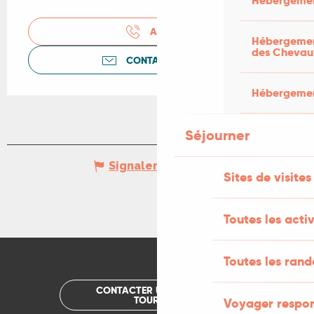
Hébergemen
APPELER
Hébergement
des Chevau
CONTACTEZ-NOUS
Hébergement
Séjourner
Signaler une erreur
Sites de visites
Toutes les activ
Toutes les ran
CONTACTER UN OFFICE DE
TOURISME
Voyager respo