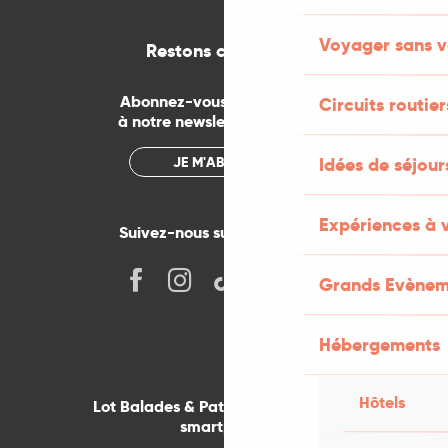
Voyager sans v
Restons connectés
Abonnez-vous gratuitement
Circuits routier
à notre newsletter mensuelle
JE M'ABONNE
Idées de séjou
Expériences à 
Suivez-nous sur les réseaux !
Grands Evènem
Hébergements
Hôtels
Lot Balades & Patrimoines sur votre
smartphone