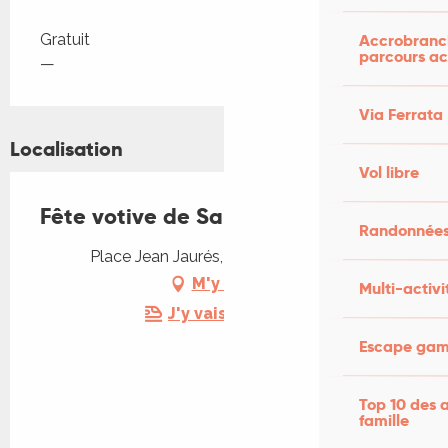
Tarifs 2026
Gratuit
Accrobranch
parcours ac
—
Via Ferrata
Localisation
Vol libre
Fête votive de Saint-Céré
Randonnées
Place Jean Jaurés, 46400 Saint-Céré
M'y rendre
Multi-activi
J'y vais en train !
Escape game
Top 10 des a
famille