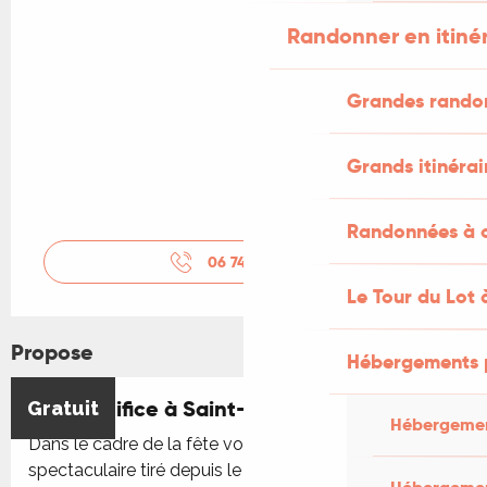
Randonner en itiné
Grandes rando
Grands itinérai
Randonnées à c
06 74 28 40
▒▒
Le Tour du Lot 
Propose
Hébergements 
Feu d'artifice à Saint-Céré
Gratuit
Hébergemen
Dans le cadre de la fête votive : feu d’artifice
spectaculaire tiré depuis le château de Saint Laurent