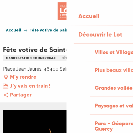
Aller
au
Accueil
contenu
principal
Accueil
Fête votive de Saint-Céré
Découvrir le Lot
Fête votive de Saint-Céré
Villes et Villag
MANIFESTATION COMMERCIALE
FÊTE VOTIVE
MUSIQUE
REPAS
Place Jean Jaurés, 46400 Saint-Céré
Plus beaux vill
M'y rendre
J'y vais en train !
Grandes vallée
Partager
Paysages et val
Parc - Géoparc
Quercy