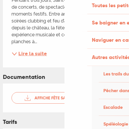
Pendant trois jours, Saint-Céré s’anime au rythme 
Toutes les peti
de concerts, de spectacles lumineux et de 
moments festifs. Entre ambiance guinguette, 
soirées clubbing et feu d’artifice spectaculaire tiré 
Se baigner en e
depuis le château, la fête foraine promet une 
expérience musicale et conviviale. Buvette et 
Naviguer en c
planches à...
Lire la suite
Autres activités
Les trails du
Documentation
Pêcher dans
AFFICHE FÊTE SAINT-CÉRÉ
Escalade
Tarifs
Spéléologie