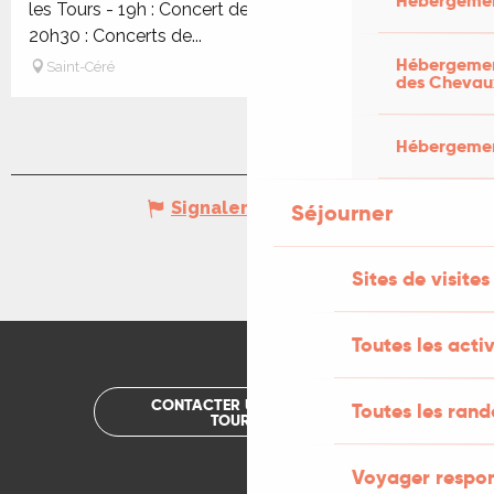
Hébergemen
les Tours - 19h : Concert de MÉLODIES COMPLICES -
20h30 : Concerts de...
Hébergement
Saint-Céré
des Chevau
Hébergement
Signaler une erreur
Séjourner
Sites de visites
Toutes les activ
CONTACTER UN OFFICE DE
Toutes les ran
TOURISME
Voyager respo