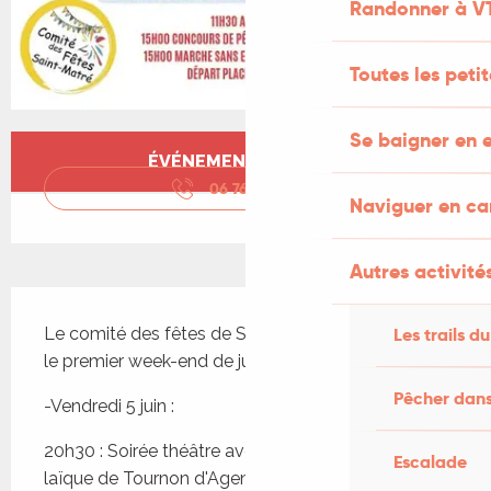
Randonner à V
Toutes les peti
Se baigner en e
Ouverture et coordonnées
ÉVÉNEMENT TERMINÉ
06 76 84 39
▒▒
Naviguer en c
Autres activités
Description
Les trails du
Le comité des fêtes de Saint-Matré vous attend 
le premier week-end de juin pour faire la fête.
Pêcher dans
-Vendredi 5 juin :
20h30 : Soirée théâtre avec la troupe de l'amicale 
Escalade
laïque de Tournon d'Agenais