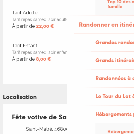
Top 10 des a
famille
Tarif Adulte
Tarif repas samedi soir adulte
Randonner en itiné
À partir de
22,00 €
Grandes rando
Tarif Enfant
Tarif repas samedi soir enfant -12 ans
À partir de
8,00 €
Grands itinérai
Randonnées à c
Le Tour du Lot 
Localisation
Hébergements 
Fête votive de Saint-Matré
Saint-Matré, 46800 Porte-du-Quercy
Hébergemen