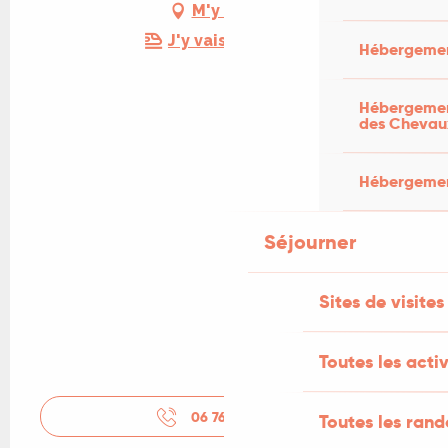
M'y rendre
J'y vais en train !
Hébergemen
Hébergement
des Chevau
Hébergement
Séjourner
Sites de visites
Toutes les activ
06 76 84 39
▒▒
Toutes les ran