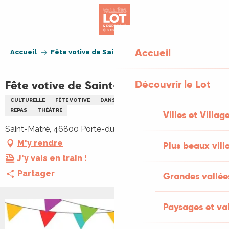
Aller
au
contenu
principal
Accueil
Accueil
Fête votive de Saint-Matré
Découvrir le Lot
Fête votive de Saint-Matré
CULTURELLE
FÊTE VOTIVE
DANSE
MUSIQUE
PÉTANQUE
REPAS
THÉÂTRE
Villes et Villag
Saint-Matré, 46800 Porte-du-Quercy
M'y rendre
Plus beaux vill
J'y vais en train !
Partager
Grandes vallée
Paysages et val