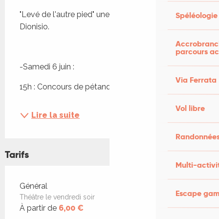
"Levé de l'autre pied" une comédie de Vincent 
Spéléologie
Dionisio.
Accrobranch
parcours ac
-Samedi 6 juin :
Via Ferrata
15h : Concours de pétanque en...
Vol libre
Lire la suite
Randonnées
Tarifs
Multi-activi
Tarifs 2026
Général
Escape game
Théâtre le vendredi soir
À partir de
6,00 €