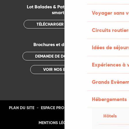
Lot Balades & Patrimoines sur votre
smartphone
Voyager sans v
TÉLÉCHARGER L'APPLICATION
Circuits routier
Brochures et documentations
Idées de séjou
DEMANDE DE DOCUMENTATION
Expériences à 
VOIR NOS BROCHURES
Grands Evènem
Hébergements
-
-
-
-
PLAN DU SITE
ESPACE PRO
PRESSE
PHOTOTHÈQUE
Hôtels
-
MENTIONS LÉGALES
CGU