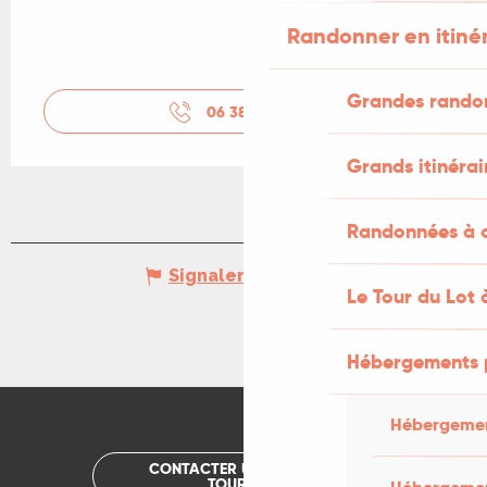
Randonner en itiné
Grandes rando
06 38 49 25
▒▒
Grands itinérai
Randonnées à c
Signaler une erreur
Le Tour du Lot 
Hébergements 
Hébergemen
CONTACTER UN OFFICE DE
TOURISME