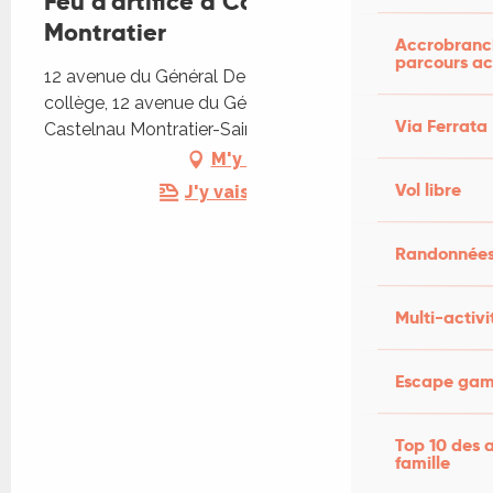
Feu d'artifice à Castelnau-
Montratier
Accrobranch
parcours ac
12 avenue du Général De Gaulle, Stade du
collège, 12 avenue du Général De Gaulle, 46170
Via Ferrata
Castelnau Montratier-Sainte Alauzie
M'y rendre
Vol libre
J'y vais en train !
Randonnées
Multi-activi
Escape game
Top 10 des a
famille