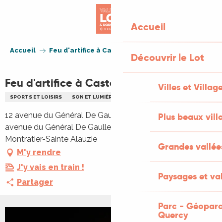
Aller
au
Accueil
contenu
principal
Accueil
Feu d'artifice à Castelnau-Montratier
Découvrir le Lot
Feu d'artifice à Castelnau-Montratier
Villes et Villag
SPORTS ET LOISIRS
SON ET LUMIÈRE
FEUX D'ARTIFICE
12 avenue du Général De Gaulle, Stade du collège, 12
Plus beaux vill
avenue du Général De Gaulle, 46170 Castelnau
Montratier-Sainte Alauzie
Grandes vallée
M'y rendre
J'y vais en train !
Paysages et val
Partager
Parc - Géoparc
Quercy