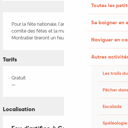
Toutes les peti
Description
Se baigner en e
Pour la fête nationale, l'amicale des pompiers, le 
comité des fêtes et la mairie de Castelnau-
Montratier tireront un feu d'artifice
Naviguer en c
Autres activités
Tarifs
Les trails du
Tarifs 2026
Gratuit
—
Pêcher dans
Escalade
Localisation
Spéléologie