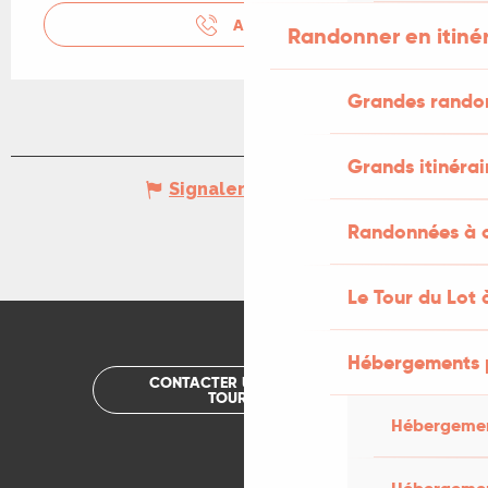
APPELER
Randonner en itiné
Grandes rando
Grands itinérai
Signaler une erreur
Randonnées à c
Le Tour du Lot 
Hébergements 
CONTACTER UN OFFICE DE
TOURISME
Hébergemen