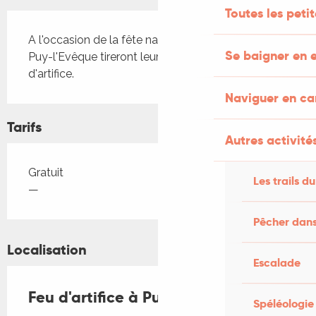
Toutes les peti
Description
A l'occasion de la fête nationale, les pompiers de 
Se baigner en e
Puy-l'Evêque tireront leur traditionnel feu 
d'artifice.
Naviguer en c
Tarifs
Autres activités
Tarifs 2026
Gratuit
Les trails du
—
Pêcher dans
Localisation
Escalade
Feu d'artifice à Puy-l'Evêque
Spéléologie