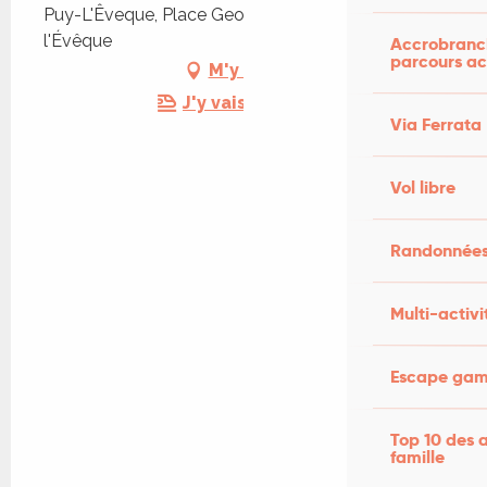
Puy-L'Êveque, Place Georges Henry, 46700 Puy-
l'Évêque
Accrobranch
parcours ac
M'y rendre
J'y vais en train !
Via Ferrata
Vol libre
Randonnées
Multi-activi
Escape game
Top 10 des a
famille