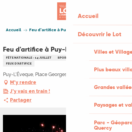
Aller
au
Accueil
contenu
principal
Accueil
Feu d'artifice à Puy-l'Evêque
Découvrir le Lot
Feu d'artifice à Puy-l'Evêque
Villes et Villag
FÊTE NATIONALE - 14 JUILLET
SPORTS ET LOISIRS
SON ET LUMIÈRE
FEUX D'ARTIFICE
Plus beaux vill
Puy-L'Êveque, Place Georges Henry, 46700 Puy-l'Évêque
M'y rendre
Grandes vallée
J'y vais en train !
Partager
Paysages et val
Parc - Géoparc
Quercy