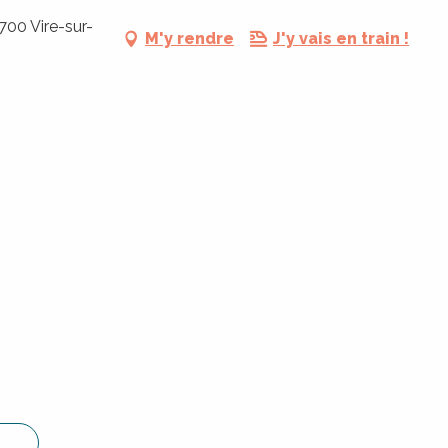
700 Vire-sur-
M'y rendre
J'y vais en train !