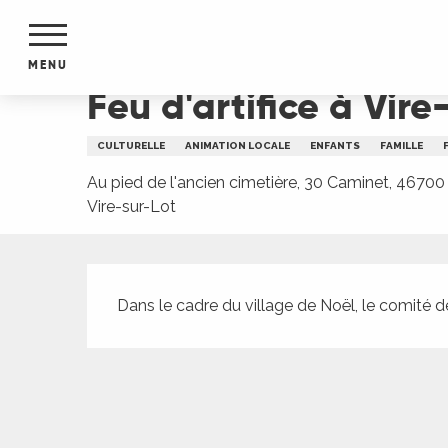
Aller
Accueil
Feu d'artifice à Vire-sur-Lot
au
contenu
MENU
principal
Feu d'artifice à Vire
NTS
MENTS
CULTURELLE
ANIMATION LOCALE
ENFANTS
FAMILLE
S
URS
Au pied de l'ancien cimetière, 30 Caminet, 46700
Vire-sur-Lot
Description
du Lot
dans
Dans le cadre du village de Noël, le comité de
s le
e