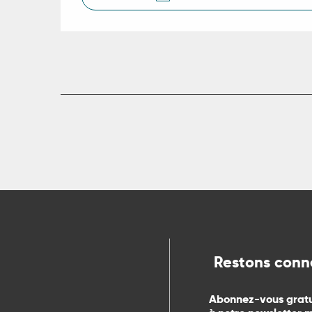
R
ts
rs
ns
ue
Restons conn
Abonnez-vous grat