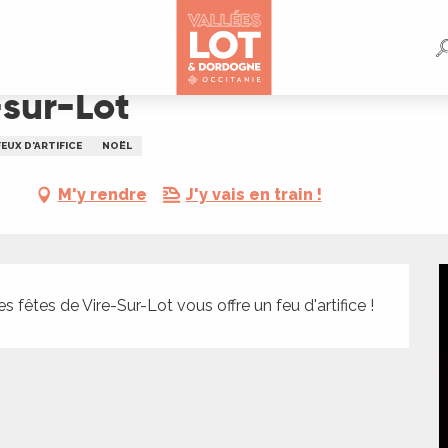
-sur-Lot
FEUX D'ARTIFICE
NOËL
M'y rendre
J'y vais en train !
s fêtes de Vire-Sur-Lot vous offre un feu d'artifice !