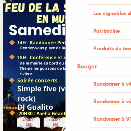
Les vignobles d
Patrimoine
Produits du ter
Bouger
Randonner à v
Randonner à vé
Randonner à V