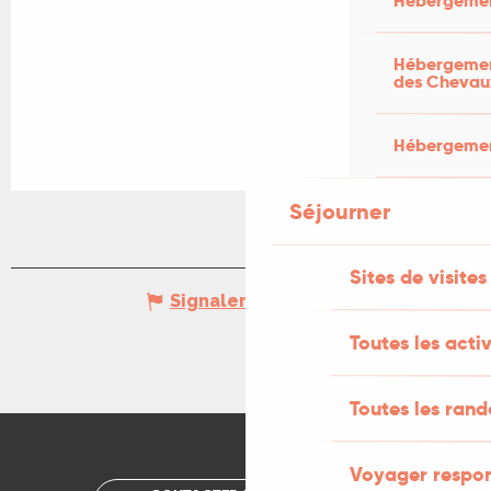
Hébergemen
Hébergement
des Chevau
Hébergement
Séjourner
Sites de visites
Signaler une erreur
Toutes les activ
Toutes les ran
Voyager respo