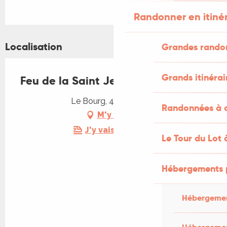
Randonner en itiné
Localisation
Grandes rando
Grands itinérai
Feu de la Saint Jean à Albas
Le Bourg, 46140 Albas
Randonnées à c
M'y rendre
J'y vais en train !
Le Tour du Lot 
Hébergements 
Hébergemen