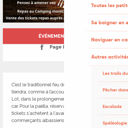
Toutes les peti
Se baigner en e
Ouverture et coordonnées
ÉVÉNEMENT TERMINÉ
Naviguer en c
Page Facebook
Autres activités
Les trails du
Description
C’est le traditionnel feu de la Saint-Jean qui se 
Pêcher dans
tiendra, comme à l’accoutumée, sur les berges du 
Lot, dans le prolongement de l’aire de camping-
car. Pour la paëlla, réservation obligatoire. Les 
Escalade
tickets s'achètent à l'avance auprès des 
commerçants albassiens.
Spéléologie