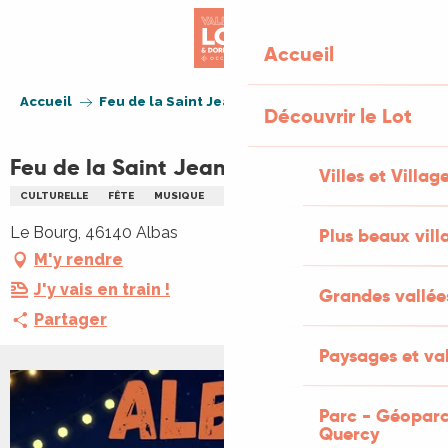
Aller
au
Accueil
contenu
principal
Accueil
Feu de la Saint Jean à Albas
Découvrir le Lot
Feu de la Saint Jean à Albas
Villes et Villag
CULTURELLE
FÊTE
MUSIQUE
REPAS
Le Bourg, 46140 Albas
Plus beaux vill
M'y rendre
J'y vais en train !
Grandes vallée
Partager
Paysages et val
Parc - Géoparc
Quercy