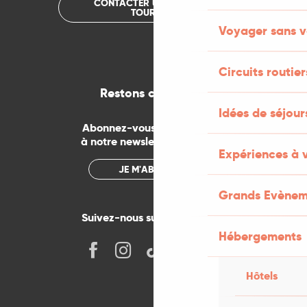
CONTACTER UN OFFICE DE
TOURISME
Voyager sans v
Circuits routier
Restons connectés
Idées de séjou
Abonnez-vous gratuitement
à notre newsletter mensuelle
Expériences à 
JE M'ABONNE
Grands Evènem
Suivez-nous sur les réseaux !
Hébergements
Hôtels