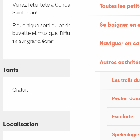
Venez fêter l'été à Condat avec son feu de la 
Toutes les peti
Saint Jean!
Se baigner en e
Pique nique sorti du panier, brasero à disposition, 
buvette et musique. Diffusion de la finale du Top 
14 sur grand écran.
Naviguer en c
Autres activités
Tarifs
Les trails du
Tarifs 2026
Gratuit
—
Pêcher dans
Escalade
Localisation
Spéléologie