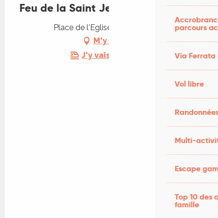
Feu de la Saint Jean à Condat
Accrobranch
parcours ac
Place de l'Eglise, 46110 Condat
M'y rendre
J'y vais en train !
Via Ferrata
Vol libre
Randonnées
Multi-activi
Escape game
Top 10 des a
famille