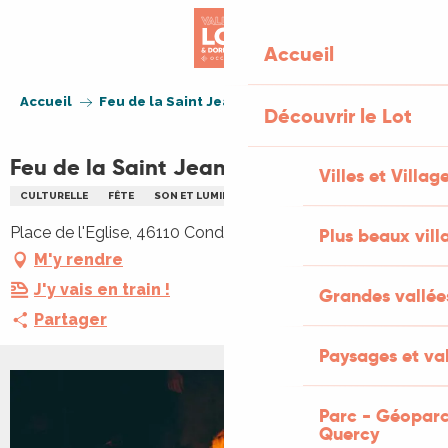
Aller
au
Accueil
contenu
principal
Accueil
Feu de la Saint Jean à Condat
Découvrir le Lot
Feu de la Saint Jean à Condat
Villes et Villag
CULTURELLE
FÊTE
SON ET LUMIÈRE
PLEIN AIR
Place de l'Eglise, 46110 Condat
Plus beaux vill
M'y rendre
J'y vais en train !
Grandes vallée
Partager
Paysages et val
Parc - Géoparc
Quercy