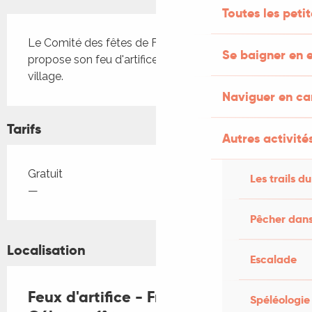
Toutes les peti
Description
Le Comité des fêtes de Frayssinet-le-Gélat vous 
Se baigner en e
propose son feu d'artifice venant clore la fête du 
village.
Naviguer en c
Tarifs
Autres activités
Tarifs 2026
Gratuit
Les trails du
—
Pêcher dans
Localisation
Escalade
Feux d'artifice - Frayssinet-le-
Spéléologie