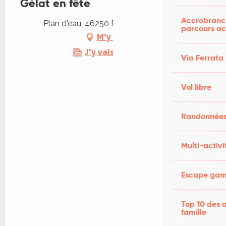
Gélat en fête
Accrobranch
Plan d'eau, 46250 Frayssinet-le-Gélat
parcours ac
M'y rendre
J'y vais en train !
Via Ferrata
Vol libre
Randonnées
Multi-activi
Escape game
Top 10 des a
famille