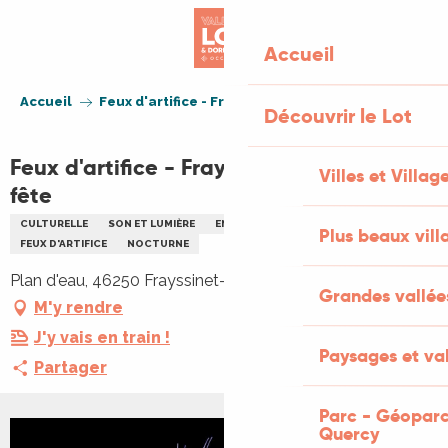
Aller
au
Accueil
contenu
principal
Accueil
Feux d'artifice - Frayssinet-le-Gélat en fête
Découvrir le Lot
Feux d'artifice - Frayssinet-le-Gélat en
Villes et Villag
fête
CULTURELLE
SON ET LUMIÈRE
ENFANTS
FAMILLE
Plus beaux vill
FEUX D'ARTIFICE
NOCTURNE
Plan d'eau, 46250 Frayssinet-le-Gélat
Grandes vallée
M'y rendre
J'y vais en train !
Paysages et val
Partager
Parc - Géoparc
Quercy