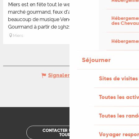
Hébergemen
Miers est en fête tout le week-end ! Au programme :
marché gourmand, feux d'artifices, et surtout
Hébergement
beaucoup de musique Vendredi 12 Juin :Marché
des Chevau
Gourmand à partir de 19h21h :...
Miers
Hébergement
Séjourner
Signaler une erreur
Sites de visites
Toutes les activ
Toutes les ran
CONTACTER UN OFFICE DE
Voyager respo
TOURISME