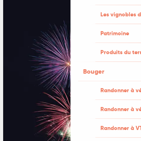
Les vignobles d
Patrimoine
Produits du ter
Bouger
Randonner à v
Randonner à vé
Randonner à V