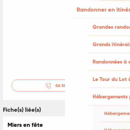
Randonner en itiné
Grandes rando
Grands itinérai
Randonnées à c
Le Tour du Lot 
06 50 21 85
▒▒
Hébergements 
Fiche(s) liée(s)
Hébergemen
Miers en fête