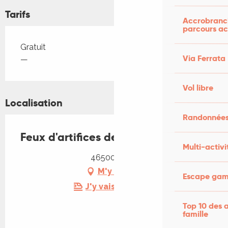
Tarifs
Accrobranch
parcours ac
Tarifs 2026
Gratuit
Via Ferrata
—
Vol libre
Localisation
Randonnées
Feux d'artifices de la fête de Miers
Multi-activi
46500 Miers
M'y rendre
Escape game
J'y vais en train !
Top 10 des a
famille