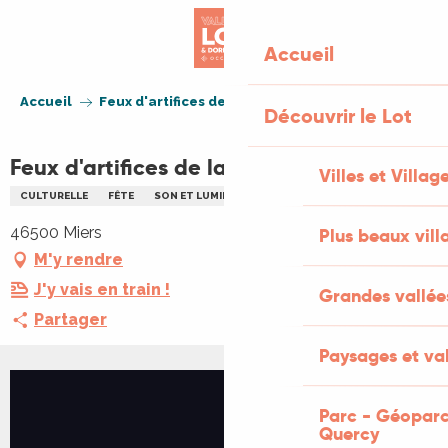
Aller
au
Accueil
contenu
principal
Accueil
Feux d'artifices de la fête de Miers
Découvrir le Lot
Feux d'artifices de la fête de Miers
Villes et Villag
CULTURELLE
FÊTE
SON ET LUMIÈRE
FEUX D'ARTIFICE
46500 Miers
Plus beaux vill
M'y rendre
J'y vais en train !
Grandes vallée
Partager
Paysages et val
Parc - Géoparc
Quercy