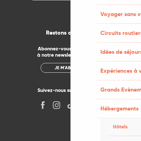
Voyager sans v
Restons connectés
Circuits routier
Abonnez-vous gratuitement
Idées de séjou
à notre newsletter mensuelle
JE M'ABONNE
Expériences à 
Grands Evènem
Suivez-nous sur les réseaux !
Hébergements
Hôtels