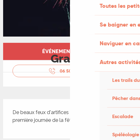
Toutes les peti
Se baigner en e
Naviguer en c
Ouverture et coordonnées
ÉVÉNEMENT TERMINÉ
Gratuit
Autres activités
06 50 21 85
▒▒
Les trails du
Pêcher dans
Description
De beaux feux d'artifices concluent cette 
Escalade
première journée de la fête miersoise
Spéléologie