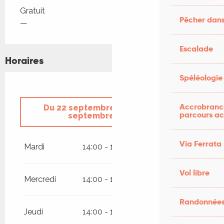
Tarifs 2026
Gratuit
Pêcher dans
—
Escalade
Horaires
Spéléologie
Accrobranch
Du
22 septembre 2026
au
27
parcours ac
septembre 2026
Du
29 septembre 2026
au
4 octobre
Via Ferrata
2026
Mardi
14:00 - 18:00
Du
6 octobre 2026
au
11 octobre
Vol libre
2026
Mercredi
14:00 - 18:00
Du
13 octobre 2026
au
18 octobre
Randonnées
2026
Jeudi
14:00 - 18:00
Du
20 octobre 2026
au
25 octobre