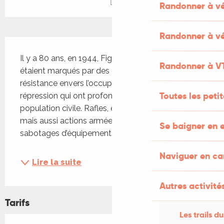
Randonner à v
Randonner à vé
Description
Il y a 80 ans, en 1944, Figeac et son territoire 
Randonner à V
étaient marqués par des engagements de 
résistance envers l’occupant et des actes de 
Toutes les peti
répression qui ont profondément affectés la 
population civile. Rafles, exécutions, destructions, 
mais aussi actions armées contre les nazis ou 
Se baigner en e
sabotages d’équipements...
Naviguer en c
Lire la suite
Autres activités
Tarifs
Les trails du