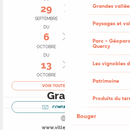
Grandes vallée
29
4
SEPTEMBRE
OCTOBRE
Paysages et val
DU
AU
6
11
Parc - Géoparc
Quercy
OCTOBRE
OCTOBRE
DU
AU
13
18
Les vignobles d
OCTOBRE
OCTOBRE
Patrimoine
VOIR TOUTES LES DATES
Gratuit
Produits du ter
CONTACTEZ-NOUS
Bouger
www.ville-figeac.fr