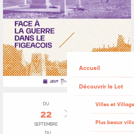
Accueil
Découvrir le Lot
Ouverture et coordonnées
Villes et Villag
DU
AU
22
27
Plus beaux vill
SEPTEMBRE
SEPTEMBRE
DU
AU