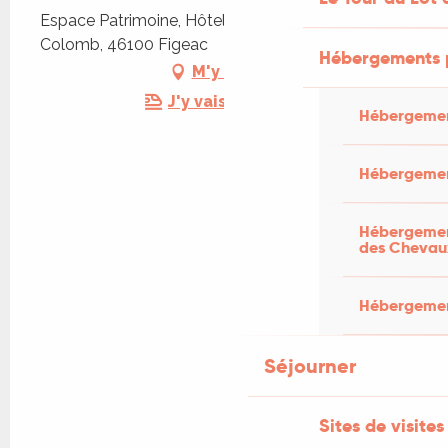
Espace Patrimoine, Hôtel de Ville, 5 rue de
Colomb, 46100 Figeac
Hébergements 
M'y rendre
J'y vais en train !
Hébergemen
Hébergemen
Hébergement
des Chevau
Hébergement
Séjourner
Sites de visites