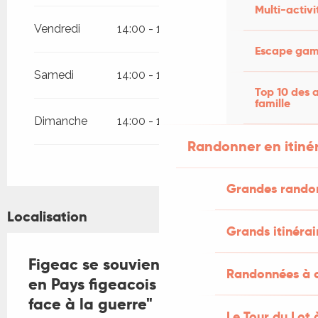
Multi-activi
2026
Vendredi
14:00 - 18:00
Du
27 octobre 2026
au
1 novembre
Escape game
2026
Samedi
14:00 - 18:00
Top 10 des a
famille
Dimanche
14:00 - 18:00
Randonner en itiné
Grandes rando
Localisation
Grands itinérai
Figeac se souvient, exposition 1944
Randonnées à c
en Pays figeacois : un territoire
face à la guerre"
Le Tour du Lot 