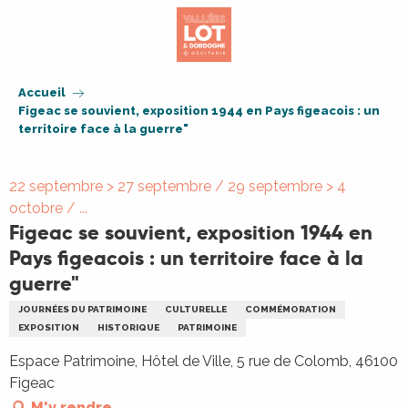
Aller
au
contenu
principal
Accueil
Figeac se souvient, exposition 1944 en Pays figeacois : un
territoire face à la guerre"
22 septembre > 27 septembre / 29 septembre > 4
octobre / ...
Figeac se souvient, exposition 1944 en
Pays figeacois : un territoire face à la
guerre"
JOURNÉES DU PATRIMOINE
CULTURELLE
COMMÉMORATION
EXPOSITION
HISTORIQUE
PATRIMOINE
Espace Patrimoine, Hôtel de Ville, 5 rue de Colomb, 46100
Figeac
M'y rendre