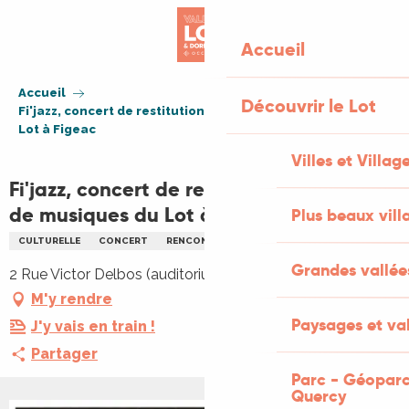
Aller
au
Accueil
contenu
principal
Accueil
Découvrir le Lot
Fi'jazz, concert de restitution des écoles de musiques du
Lot à Figeac
Villes et Villag
Fi'jazz, concert de restitution des écoles
de musiques du Lot à Figeac
Plus beaux vill
CULTURELLE
CONCERT
RENCONTRES
JAZZ ET BLUES
MUSIQUE
Grandes vallée
2 Rue Victor Delbos (auditorium), 46100 Figeac
M'y rendre
Paysages et val
J'y vais en train !
Partager
Parc - Géoparc
Quercy