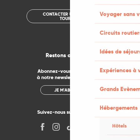
Voyager sans v
CONTACTER UN OFFICE DE
TOURISME
Circuits routier
Idées de séjou
Restons connectés
Expériences à 
Abonnez-vous gratuitement
à notre newsletter mensuelle
Grands Evènem
JE M'ABONNE
Hébergements
Suivez-nous sur les réseaux !
Hôtels