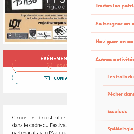
Toutes les peti
Se baigner en e
Naviguer en c
Ouverture et coordonnées
ÉVÉNEMENT TERMINÉ
Autres activités
05 65 34 78
▒▒
Les trails du
CONTACTEZ-NOUS
Pêcher dans
Description
Escalade
Ce concert de restitution de la médiation Jazz 
dans le cadre du Festival de Jazz « Fi'jazz» en 
Spéléologie
partenariat avec l’Association Envie de Jazz , «Lot 