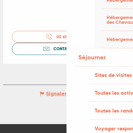
Hébergemen
Hébergement
des Chevau
05 65 34 78
▒▒
Hébergement
CONTACTEZ-NOUS
Séjourner
Sites de visites
Toutes les activ
Signaler une erreur
Toutes les ran
Voyager respo