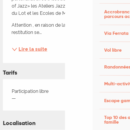
of Jazz» les Ateliers Jazz des Ecoles de Musique 
Accrobranch
du Lot et les Ecoles de Musique du Lot.
parcours ac
Attention , en raison de la météo, le concert de 
restitution se...
Via Ferrata
Lire la suite
Vol libre
Randonnées
Tarifs
Multi-activi
Tarifs 2026
Participation libre
—
Escape game
Top 10 des a
famille
Localisation