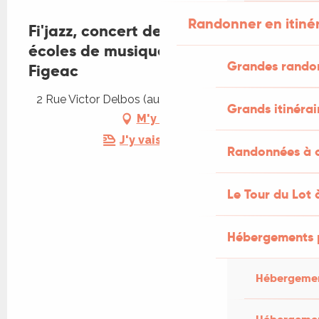
Randonner en itiné
Fi'jazz, concert de restitution des
écoles de musiques du Lot à
Grandes rando
Figeac
2 Rue Victor Delbos (auditorium), 46100 Figeac
Grands itinérai
M'y rendre
J'y vais en train !
Randonnées à c
Le Tour du Lot 
Hébergements 
Hébergemen