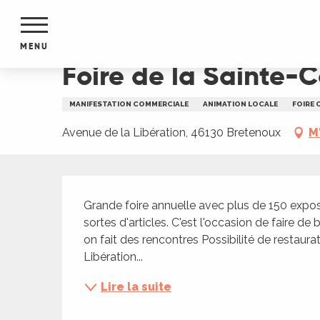
Aller
Accueil
Foire de la Sainte-Catherine à Bretenou
au
contenu
MENU
principal
Foire de la Sainte-
NTS
MENTS
MANIFESTATION COMMERCIALE
ANIMATION LOCALE
FOIRE 
S
URS
Avenue de la Libération, 46130 Bretenoux
M
Description
du Lot
Grande foire annuelle avec plus de 150 expo
dans
sortes d'articles. C'est l'occasion de faire de 
s le
on fait des rencontres Possibilité de restaura
Libération...
Lire la suite
e