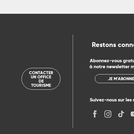
ts
rs
Restons conn
ns
Abonnez-vous grat
ue
à notre newsletter 
CONTACTER
UN OFFICE
JE M'ABONNE
DE
TOURISME
Suivez-nous sur les 
its