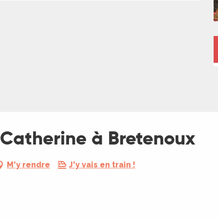
-Catherine à Bretenoux
M'y rendre
J'y vais en train !