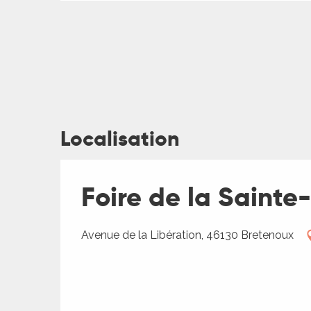
ches,
 et
car
ues
a
ents
Localisation
es
ents
es
Foire de la Sainte
ités
ames
piste
Avenue de la Libération, 46130 Bretenoux
ages
 faire