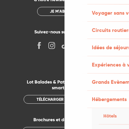
JE M'ABONNE
Voyager sans v
Circuits routier
Suivez-nous sur les réseaux !
Idées de séjou
Expériences à 
Grands Evènem
Lot Balades & Patrimoines sur votre
smartphone
Hébergements
TÉLÉCHARGER L'APPLICATION
Hôtels
Brochures et documentations