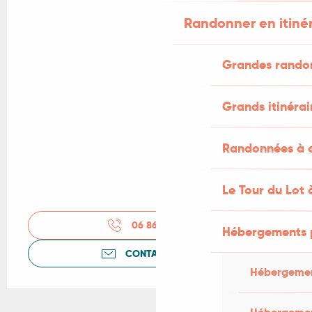
Randonner en itiné
Grandes rando
Grands itinérai
Randonnées à c
Le Tour du Lot 
06 86 06 85
▒▒
Hébergements 
CONTACTEZ-NOUS
Hébergemen