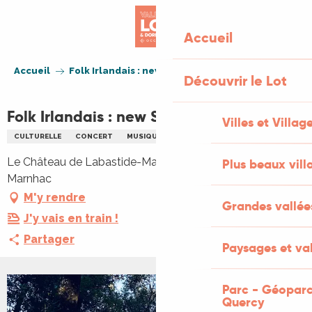
Aller
au
Accueil
contenu
principal
Accueil
Folk Irlandais : new Sky & Co en concert
Découvrir le Lot
Folk Irlandais : new Sky & Co en concert
Villes et Villag
CULTURELLE
CONCERT
MUSIQUE
MUSIQUE DU MONDE
Le Château de Labastide-Marnhac, 46090 Labastide-
Plus beaux vill
Marnhac
M'y rendre
Grandes vallée
J'y vais en train !
Partager
Paysages et val
Parc - Géoparc
Quercy