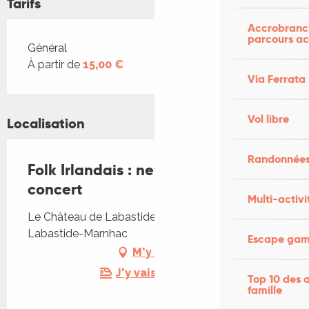
Tarifs
Accrobranch
parcours ac
Tarifs 2026
Général
À partir de
15,00 €
Via Ferrata
Vol libre
Localisation
Randonnées
Folk Irlandais : new Sky & Co en
concert
Multi-activi
Le Château de Labastide-Marnhac, 46090
Labastide-Marnhac
Escape game
M'y rendre
J'y vais en train !
Top 10 des a
famille