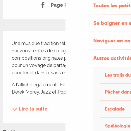
Toutes les peti
Page Facebook
Se baigner en e
Description
Naviguer en c
Une musique traditionnelle celtique et folk, aux 
horizons teintés de bluegrass, avec des 
Autres activités
compositions originales planantes et virtuoses 
pour un voyage de partage et d’émotions à 
écouter et danser sans modération.
Les trails du
À l'affiche également : Folk & Pop de Sandra & 
Pêcher dans
Derek Morey, Jazz et Pop de Anne Em', et...
Escalade
Lire la suite
Spéléologie