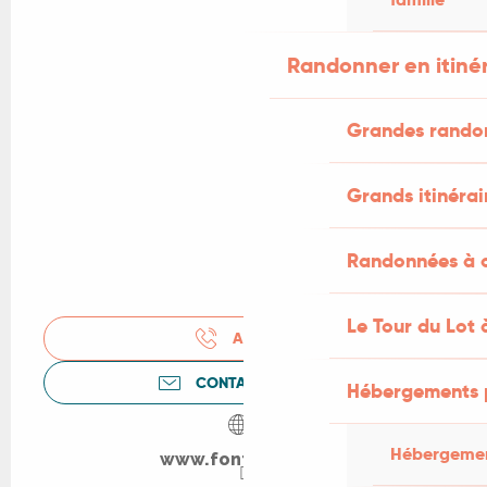
Randonner en itiné
Grandes rando
Grands itinérai
Randonnées à c
Le Tour du Lot 
APPELER
CONTACTEZ-NOUS
Hébergements 
Hébergemen
www.fontneuve.nl