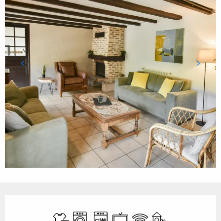
Ouverture et coordonnées
Draps et linge
Lave linge
Lave vaisselle
Télévision
WiFi
Jeux pour enfants 