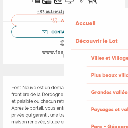
+ 53 autre(s) prestation(s)
APPELER
Accueil
CONTACTEZ-NOUS
Découvrir le Lot
www.fontneuve.nl
Villes et Villag
Plus beaux vill
Description
Font Neuve est un domaine de 10 hectares à la 
Grandes vallée
frontière de la Dordogne et du Lot, un lieu intime 
et paisible où chacun retrouve calme et liberté. 
Après le portail, vous entrez dans une vallée 
Paysages et val
privée qui garantit une tranquillité absolue. La 
maison rénovée, située en lisière de forêt, offre 
Parc - Géoparc