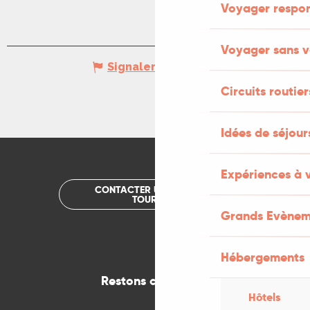
Voyager respo
Voyager sans v
Signaler une erreur
Circuits routier
Idées de séjou
Expériences à 
CONTACTER UN OFFICE DE
TOURISME
Grands Evènem
Hébergements
Restons connectés
Hôtels