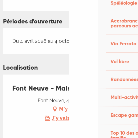
Spéléologie
Périodes d'ouverture
Accrobranch
parcours ac
Du 4 avril 2026 au 4 octobre 2026
Via Ferrata
Vol libre
Localisation
Randonnées
Font Neuve - Maison Lavendel
Multi-activi
Font Neuve, 46200 Souillac
M'y rendre
Escape game
J'y vais en train !
Top 10 des a
famille