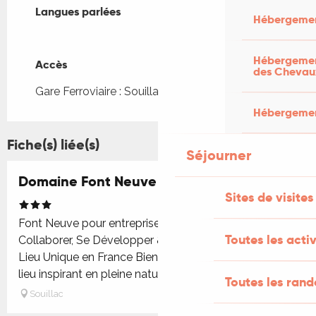
Langues parlées
Langues parlées
Hébergemen
Hébergement
Accès
Accès
des Chevau
Gare Ferroviaire : Souillac à 4km
Hébergement
Fiche(s) liée(s)
Séjourner
Domaine Font Neuve
Sites de visites
Font Neuve pour entreprises et mariages —
Toutes les activ
Collaborer, Se Développer & Créer des Liens dans un
Lieu Unique en France Bienvenue à Font Neuve, un
lieu inspirant en pleine nature...
Toutes les ran
Souillac