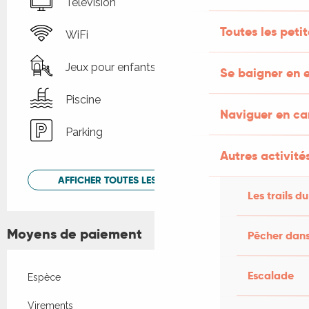
Télévision
Toutes les peti
WiFi
Jeux pour enfants / Espace jeux
Se baigner en e
Piscine
Naviguer en c
Parking
Autres activités
AFFICHER TOUTES LES PRESTATIONS
Les trails du
Moyens de paiement
Pêcher dans
Escalade
Espèce
Virements