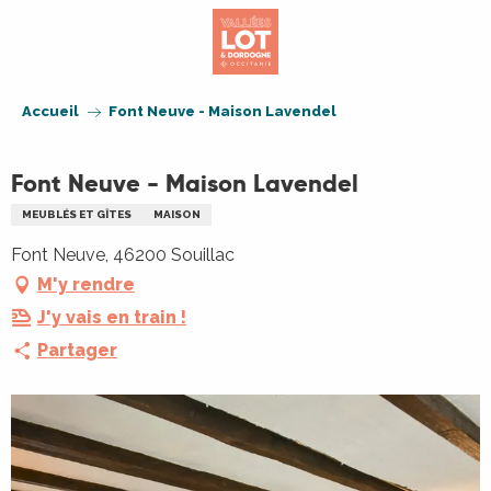
Aller
au
contenu
principal
Accueil
Font Neuve - Maison Lavendel
Font Neuve - Maison Lavendel
MEUBLÉS ET GÎTES
MAISON
Font Neuve, 46200 Souillac
M'y rendre
J'y vais en train !
Partager