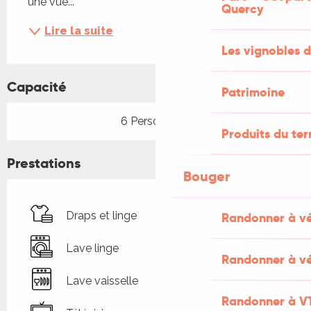
une vue...
Quercy
Lire la suite
Les vignobles d
Capacité
Patrimoine
6 Personne(s)
Produits du ter
Prestations
Bouger
Draps et linge
Randonner à v
Lave linge
Randonner à vé
Lave vaisselle
Randonner à V