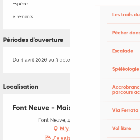
Espèce
Les trails du
Virements
Pêcher dans
Périodes d'ouverture
Escalade
Du 4 avril 2026 au 3 octobre 2026
Spéléologie
Localisation
Accrobranch
parcours ac
Font Neuve - Maison Mimosa
Via Ferrata
Font Neuve, 46200 Souillac
Vol libre
M'y rendre
J'y vais en train !