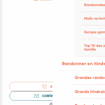
Randonnées
Multi-activi
Escape game
Top 10 des a
famille
Randonner en itiné
Grandes rando
APPELER
Grands itinérai
CONTACTEZ-NOUS