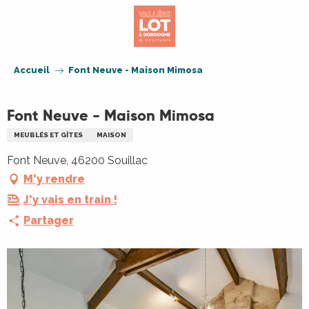
Aller
au
contenu
principal
Accueil
Font Neuve - Maison Mimosa
Font Neuve - Maison Mimosa
MEUBLÉS ET GÎTES
MAISON
Font Neuve, 46200 Souillac
M'y rendre
J'y vais en train !
Partager