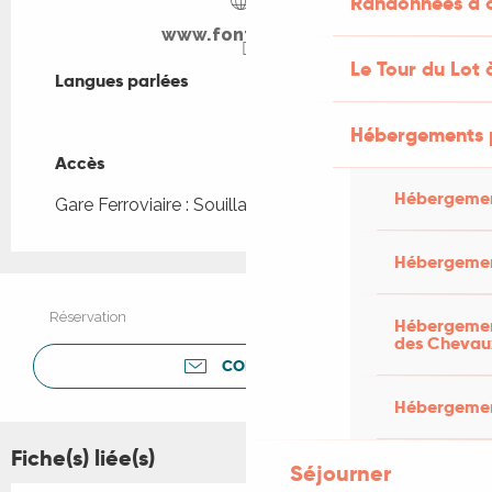
Randonnées à c
www.fontneuve.nl
Le Tour du Lot 
Langues parlées
Langues parlées
Hébergements 
Accès
Accès
Hébergemen
Gare Ferroviaire : Souillac à 4km
Hébergemen
Réservation
Hébergement
des Chevau
CONTACTER
Hébergement
Fiche(s) liée(s)
Séjourner