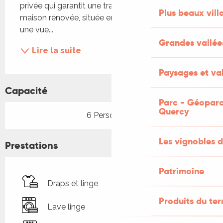
privée qui garantit une tranquillité absolue. La 
Plus beaux vill
maison rénovée, située en lisière de forêt, offre 
une vue...
Grandes vallée
Lire la suite
Paysages et val
Capacité
Parc - Géoparc
Quercy
6 Personne(s)
Les vignobles d
Prestations
Patrimoine
Draps et linge
Produits du ter
Lave linge