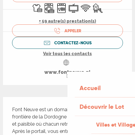
Draps et linge
Lave linge
Lave vaisselle
Télévision
WiFi
Jeux pour enfants 
+ 59 autre(s) prestation(s)
APPELER
CONTACTEZ-NOUS
Voir tous les contacts
www.fontneuve.nl
Accueil
Description
Découvrir le Lot
Font Neuve est un domaine de 10 hectares à la 
frontière de la Dordogne et du Lot, un lieu intime 
Villes et Villag
et paisible où chacun retrouve calme et liberté. 
Après le portail, vous entrez dans une vallée 