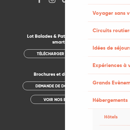
Voyager sans v
Circuits routier
Lot Balades & Patrimoines sur votre
smartphone
Idées de séjou
TÉLÉCHARGER L'APPLICATION
Expériences à 
Brochures et documentations
Grands Evènem
DEMANDE DE DOCUMENTATION
Hébergements
VOIR NOS BROCHURES
Hôtels