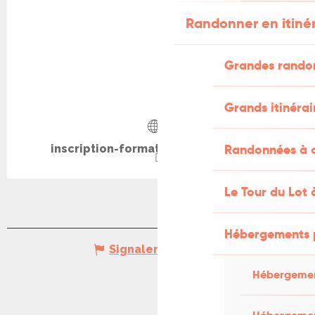
Randonner en itiné
Grandes rando
Grands itinérai
Randonnées à c
inscription-formation.croix-rouge.fr
Le Tour du Lot 
Hébergements 
Signaler une erreur
Hébergemen