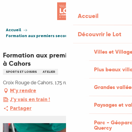
Aller
au
Accueil
contenu
principal
Accueil
Découvrir le Lot
Formation aux premiers secours citoyens à Cahors
Villes et Villag
Formation aux premiers secours citoyens
à Cahors
Plus beaux vill
SPORTS ET LOISIRS
ATELIER
Croix Rouge de Cahors, 175 rue Emile Zola, 46000 Cahors
Grandes vallée
M'y rendre
J'y vais en train !
Paysages et val
Partager
Parc - Géoparc
Quercy