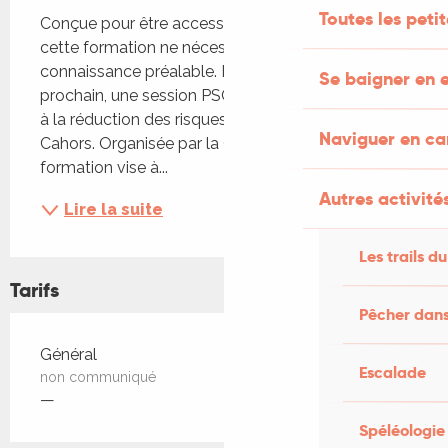
Toutes les peti
Conçue pour être accessible à toutes et tous, 
cette formation ne nécessite aucun prérequis ni 
connaissance préalable. Le 6 septembre 
Se baigner en e
prochain, une session PSC intégrant une initiation 
à la réduction des risques (IRR) est programmée à 
Naviguer en c
Cahors. Organisée par la Croix-Rouge, cette 
formation vise à...
Autres activités
Lire la suite
Les trails du
Tarifs
Pêcher dans
Tarifs 2026
Général
Escalade
non communiqué
—
Spéléologie