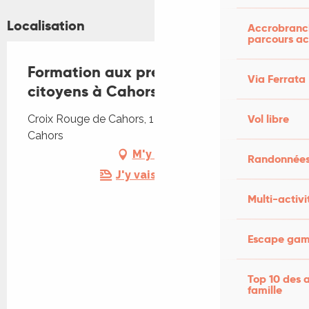
Localisation
Accrobranch
parcours ac
Formation aux premiers secours
Via Ferrata
citoyens à Cahors
Vol libre
Croix Rouge de Cahors, 175 rue Emile Zola, 46000
Cahors
M'y rendre
Randonnées
J'y vais en train !
Multi-activi
Escape game
Top 10 des a
famille